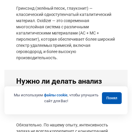
Гринсэнд (зелёный песок, глауконит) —
классический одноступенчатый каталитический
материал. Oxidizer — это современная
многослойная система с различными
каталитическими материалами (АС + МС +
пиролюзит), которая обеспечивает более широкий
спектр удаляемых примесей, включая
сероводород, и более высокую
производительность.
Нужно ли делать анализ
воды если запах есть, но не
Мы используем
файлы cookie
, чтобы улучшить
Понял
сильный?
сайт для Вас!
Обязательно. По нашему опыту, интенсивность
запаха не всегда коррелирует с концентрацией