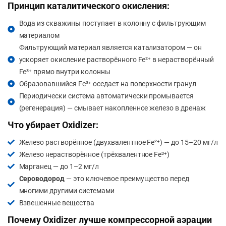
Принцип каталитического окисления:
Вода из скважины поступает в колонну с фильтрующим
материалом
Фильтрующий материал является катализатором — он
ускоряет окисление растворённого Fe²⁺ в нерастворённый
Fe³⁺ прямо внутри колонны
Образовавшийся Fe³⁺ оседает на поверхности гранул
Периодически система автоматически промывается
(регенерация) — смывает накопленное железо в дренаж
Что убирает Oxidizer:
Железо растворённое (двухвалентное Fe²⁺) — до 15–20 мг/л
Железо нерастворённое (трёхвалентное Fe³⁺)
Марганец — до 1–2 мг/л
Сероводород
— это ключевое преимущество перед
многими другими системами
Взвешенные вещества
Почему Oxidizer лучше компрессорной аэрации