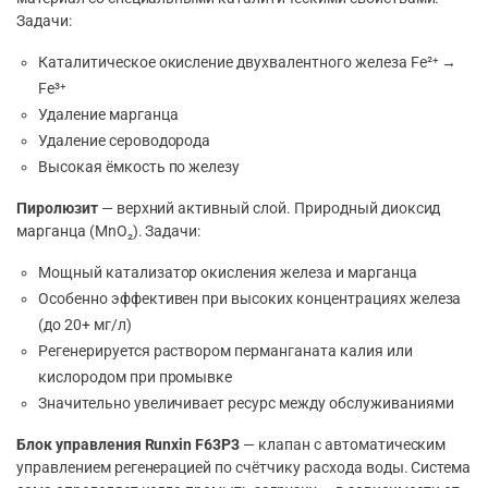
Задачи:
Каталитическое окисление двухвалентного железа Fe²⁺ →
Fe³⁺
Удаление марганца
Удаление сероводорода
Высокая ёмкость по железу
Пиролюзит
— верхний активный слой. Природный диоксид
марганца (MnO₂). Задачи:
Мощный катализатор окисления железа и марганца
Особенно эффективен при высоких концентрациях железа
(до 20+ мг/л)
Регенерируется раствором перманганата калия или
кислородом при промывке
Значительно увеличивает ресурс между обслуживаниями
Блок управления Runxin F63P3
— клапан с автоматическим
управлением регенерацией по счётчику расхода воды. Система