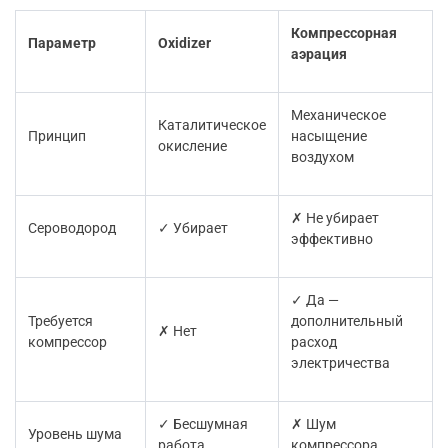
Компрессорная
Параметр
Oxidizer
аэрация
Механическое
Каталитическое
Принцип
насыщение
окисление
воздухом
✗ Не убирает
Сероводород
✓ Убирает
эффективно
✓ Да —
Требуется
дополнительный
✗ Нет
компрессор
расход
электричества
✓ Бесшумная
✗ Шум
Уровень шума
работа
компрессора