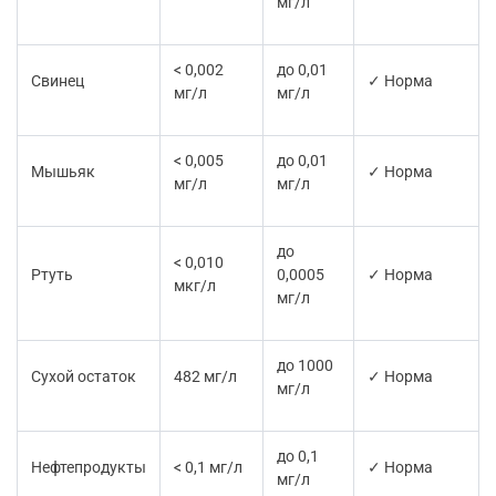
мг/л
< 0,002
до 0,01
Свинец
✓ Норма
мг/л
мг/л
< 0,005
до 0,01
Мышьяк
✓ Норма
мг/л
мг/л
до
< 0,010
Ртуть
0,0005
✓ Норма
мкг/л
мг/л
до 1000
Сухой остаток
482 мг/л
✓ Норма
мг/л
до 0,1
Нефтепродукты
< 0,1 мг/л
✓ Норма
мг/л