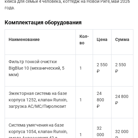
кейса для семьи 4 человека, коттедж на Новой Риге, май 2026
года.
Комплектация оборудования
Кол-
Наименование
Цена
Сумма
во
Фильтр тонкой очистки
2 550
2 550
BigBlue 10 (механический, 5
1
₽
₽
мкм)
Эжекторная система на базе
24
24 800
корпуса 1252, клапан Runxin,
1
800
₽
загрузка АС/МС/Пиролюзит
₽
Система умягчения на базе
32
корпуса 1054, клапан Runxin,
32 000
1
000
смола Акваэксперт 42 л,
₽