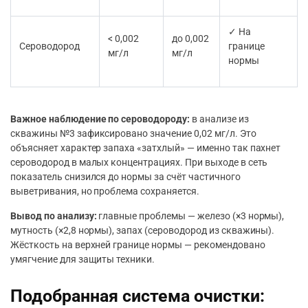
✓ На
< 0,002
до 0,002
Сероводород
границе
мг/л
мг/л
нормы
Важное наблюдение по сероводороду:
в анализе из
скважины №3 зафиксировано значение 0,02 мг/л. Это
объясняет характер запаха «затхлый» — именно так пахнет
сероводород в малых концентрациях. При выходе в сеть
показатель снизился до нормы за счёт частичного
выветривания, но проблема сохраняется.
Вывод по анализу:
главные проблемы — железо (×3 нормы),
мутность (×2,8 нормы), запах (сероводород из скважины).
Жёсткость на верхней границе нормы — рекомендовано
умягчение для защиты техники.
Подобранная система очистки: