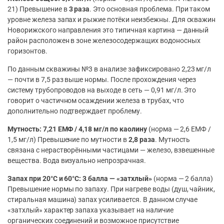
21) Превышение в
3 раза
. Это основная проблема. При таком
уровне железа запах и рыжие потёки неизбежны. Для скважин
Новорижского направления это типичная картина — данный
район расположен в зоне железосодержащих водоносных
горизонтов.
По данным скважины №3 в анализе зафиксировано 2,23 мг/л
— почти в 7,5 раз выше нормы. После прохождения через
систему трубопроводов на выходе в сеть — 0,91 мг/л. Это
говорит о частичном осаждении железа в трубах, что
дополнительно подтверждает проблему.
Мутность: 7,21 ЕМФ / 4,18 мг/л по каолину
(норма — 2,6 ЕМФ /
1,5 мг/л) Превышение по мутности в
2,8 раза
. Мутность
связана с нерастворёнными частицами — железо, взвешенные
вещества. Вода визуально непрозрачная.
Запах при 20°С и 60°С: 3 балла — «затхлый»
(норма — 2 балла)
Превышение нормы по запаху. При нагреве воды (душ, чайник,
стиральная машина) запах усиливается. В данном случае
«затхлый» характер запаха указывает на наличие
органических соединений и возможное присутствие