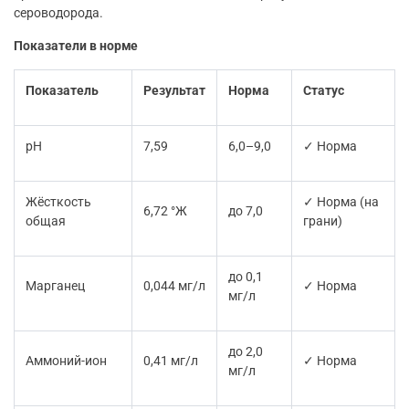
сероводорода.
Показатели в норме
Показатель
Результат
Норма
Статус
pH
7,59
6,0–9,0
✓ Норма
Жёсткость
✓ Норма (на
6,72 °Ж
до 7,0
общая
грани)
до 0,1
Марганец
0,044 мг/л
✓ Норма
мг/л
до 2,0
Аммоний-ион
0,41 мг/л
✓ Норма
мг/л