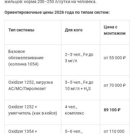
жильцов: норма 200–250 л/сутки на человека.
Ориентировочные цены 2026 года по типам систем:
Цена с
Тип системы
Для кого
монтажом
Базовое
2–3 чел., Fe до
обезжелезивание
от 55 000 ₽
3 мг/л
(колонна 1054)
Oxidizer 1252, загрузка
3–5 чел., Fe до
от 70 000 ₽
АС/МС/Пиролюзит
10 мг/л + H₂S
Oxidizer 1252 +
4 чел.,
89 100 ₽
умягчитель (как в кейсе)
комплекс
Oxidizer 1354 +
5–6 чел.,
от 110 000