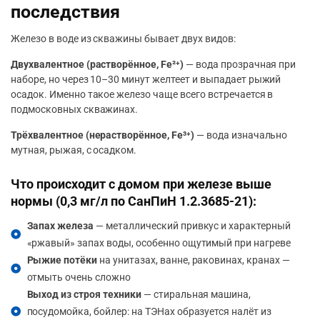
последствия
Железо в воде из скважины бывает двух видов:
Двухвалентное (растворённое, Fe²
⁺)
— вода прозрачная при
наборе, но через 10–30 минут желтеет и выпадает рыжий
осадок. Именно такое железо чаще всего встречается в
подмосковных скважинах.
Трёхвалентное (нерастворённое, Fe³
⁺)
— вода изначально
мутная, рыжая, с осадком.
Что происходит с домом при железе выше
нормы (0,3 мг/л по СанПиН 1.2.3685-21):
Запах железа
— металлический привкус и характерный
«ржавый» запах воды, особенно ощутимый при нагреве
Рыжие потёки
на унитазах, ванне, раковинах, кранах —
отмыть очень сложно
Выход из строя техники
— стиральная машина,
посудомойка, бойлер: на ТЭНах образуется налёт из