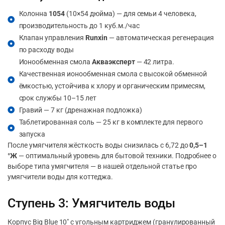
Колонна
1054
(10×54 дюйма) — для семьи 4 человека,
производительность до 1 куб.м./час
Клапан управления
Runxin
— автоматическая регенерация
по расходу воды
Ионообменная смола
Акваэксперт
— 42 литра.
Качественная ионообменная смола с высокой обменной
ёмкостью, устойчива к хлору и органическим примесям,
срок службы 10–15 лет
Гравий — 7 кг (дренажная подложка)
Таблетированная соль — 25 кг в комплекте для первого
запуска
После умягчителя жёсткость воды снизилась с 6,72 до
0,5–1
°Ж
— оптимальный уровень для бытовой техники. Подробнее о
выборе типа умягчителя — в нашей отдельной статье про
умягчители воды для коттеджа.
Ступень 3: Умягчитель воды
Корпус Big Blue 10″ с угольным картриджем (гранулированный