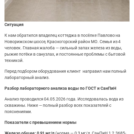
Ситуация
К нам обратился владелец коттеджа в посёлке Павлово на
Новорижском шоссе, Красногорский район МО. Семья из 4
человек. Главная жалоба — сильный запах железа из воды,
рыжие потёки в санузлах, и постоянные проблемы с бытовой
техникой.
Перед подбором оборудования клиент направил нам полный
лабораторный анализ.
Разбор лабораторного анализа воды по ГОСТ и СанПиН
Анализ проводился 04.05.2026 года. Исследовалась вода из
скважины. Ниже — полный разбор всех показателей с
пояснениями.
Показатели с превышением нормы
Железо общее: 0,91 мг/л
(норма — 0,3 мг/л, СанПиН 1.2.3685-