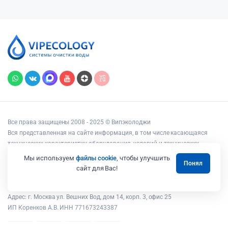
Все права защищены 2008 - 2025 © Випэколоджи
Вся представленная на сайте информация, в том числе касающаяся
технических характеристик оборудования, условий и технических
возможностей подключения, наличия на складе, стоимости товаров и
Мы используем
файлы cookie
, чтобы улучшить
Понял
услуг, носит информационный характер и ни при каких условиях не
сайт для Вас!
является публичной офертой, определяемой положениями статьи 437
Гражданского кодекса РФ.
Адрес: г. Москва ул. Вешних Вод, дом 14, корп. 3, офис 25
ИП Коренков А.В. ИНН 771673243387