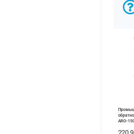
Промыш
обратно
ARO-15
220 