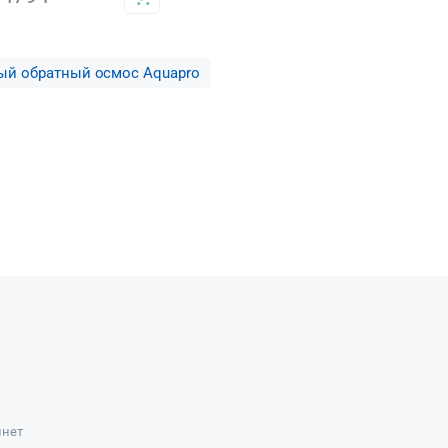
й обратный осмос Aquapro
инет