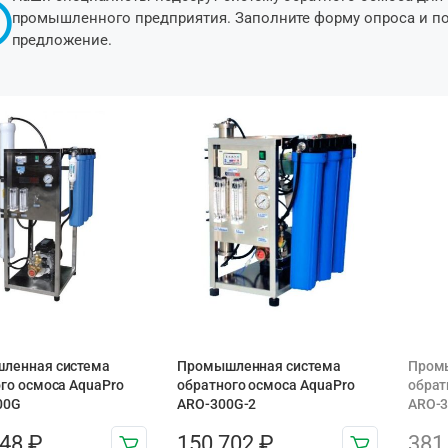
промышленного предприятия. Заполните форму опроса и п
предложение.
ленная система
Промышленная система
Пром
го осмоса AquaPro
обратного осмоса AquaPro
обрат
00G
ARO-300G-2
ARO-
948
₽
150 702
₽
381