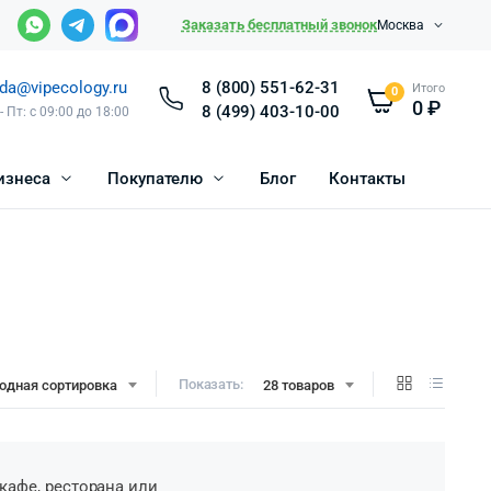
Заказать бесплатный звонок
Москва
da@vipecology.ru
8 (800) 551-62-31
Итого
0
0
₽
8 (499) 403-10-00
- Пт: с 09:00 до 18:00
изнеса
Покупателю
Блог
Контакты
Показать:
одная сортировка
28 товаров
кафе, ресторана или