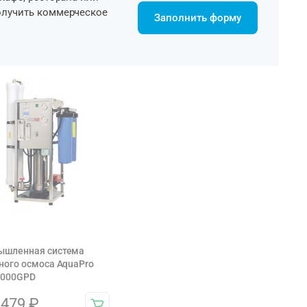
олучить коммерческое
Заполнить форму
ышленная система
ного осмоса AquaPro
3000GPD
 479
₽