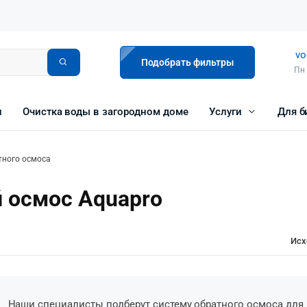
vo
Подобрать фильтры
Пн 
и
Очистка воды в загородном доме
Услуги
Для б
ного осмоса
осмос Aquapro
Исх
Наши специалисты подберут систему обратного осмоса для 