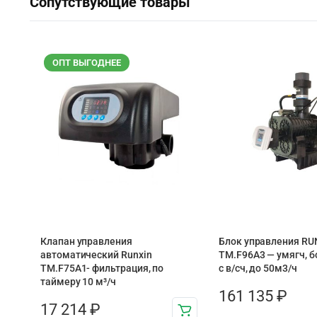
Сопутствующие товары
ОПТ ВЫГОДНЕЕ
Клапан управления
Блок управления RU
автоматический Runxin
ТМ.F96A3 — умягч, б
TM.F75A1- фильтрация, по
с в/сч, до 50м3/ч
таймеру 10 м³/ч
161 135
₽
17 214
₽