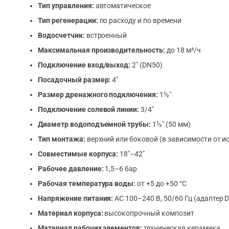
Тип управления:
автоматическое
Тип регенерации:
по расходу и по времени
Водосчетчик:
встроенный
Максимальная производительность:
до 18 м³/ч
Подключение вход/выход:
2″ (DN50)
Посадочный размер:
4″
Размер дренажного подключения:
1½″
Подключение солевой линии:
3/4″
Диаметр водоподъемной трубы:
1½″ (50 мм)
Тип монтажа:
верхний или боковой (в зависимости от и
Совместимые корпуса:
18″–42″
Рабочее давление:
1,5–6 бар
Рабочая температура воды:
от +5 до +50 °C
Напряжение питания:
AC 100–240 В, 50/60 Гц (адаптер D
Материал корпуса:
высокопрочный композит
Материал рабочих элементов:
техническая керамика