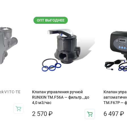
ОПТ ВЫГОДНЕЕ
ck V1TC-TE
Клапан управления ручной
Клапан упр
RUNXIN TM.F56A — фильтр., до
автоматиче
4,0 м3/час
TM.F67P — фи
2 570
₽
6 497
₽