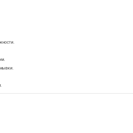
жности.
ии.
омывки.
.