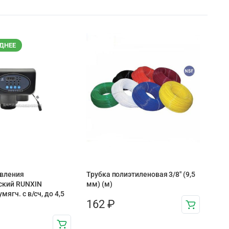
ДНЕЕ
авления
Трубка полиэтиленовая 3/8″ (9,5
ский RUNXIN
мм) (м)
мягч. с в/сч, до 4,5
162
₽