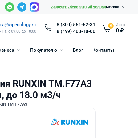
Заказать бесплатный звонок
Москва
da@vipecology.ru
8 (800) 551-62-31
Итого
0
0
₽
8 (499) 403-10-00
- Пт: с 09:00 до 18:00
изнеса
Покупателю
Блог
Контакты
ния RUNXIN ТМ.F77A3
ч, до 18.0 м3/ч
XIN ТМ.F77A3