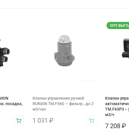
ОПТ ВЫГО
NXIN
Клапан управления ручной
Клапан упр
ок. посадка,
RUNXIN TM.F56E — фильтр., до 2
автоматиче
м3/час
TM.F63P3 – у
м3/ч
1 031
₽
7 208
₽