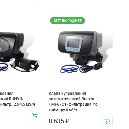
ОПТ ВЫГОДНЕЕ
авления
Клапан управления
ский RUNXIN
автоматический Runxin
льтр., до 4,5 м3/ч
TMF67C1- фильтрация, по
таймеру 4 м³/ч
8 635
₽