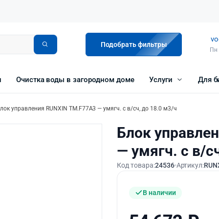
vo
Подобрать фильтры
Пн 
и
Очистка воды в загородном доме
Услуги
Для б
лок управления RUNXIN ТМ.F77A3 — умягч. с в/сч, до 18.0 м3/ч
Блок управле
— умягч. с в/с
Код товара:
24536
Артикул:
RUN
В наличии