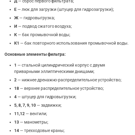
Д
— сброс первого фильтрата;
Е
— люк для загрузки (штуцер для гидрозагрузки);
Ж
— гидровыгрузка;
И
— подвод сжатого воздуха;
К
— бак промывочной воды;
К1
— бак повторного использования промывочной воды.
Основные элементы фильтра:
1
— стальной цилиндрический корпус с двумя
приварными эллиптическими днищами;
2
— нижнее дренажно-распределительное устройство;
18
— верхнее распределительное устройство;
4
— штуцер для гидровыгрузки;
5, 8, 7, 9, 10
— задвижки;
11,12
— вентили;
13
— манометры;
14
— трехходовые краны;