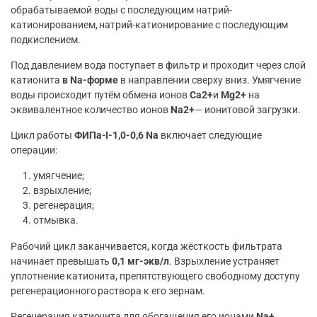
обрабатываемой воды с последующим натрий-
катионированием, натрий-катионирование с последующим
подкислением.
Под давлением вода поступает в фильтр и проходит через слой
катионита
в Na-форме
в направлении сверху вниз. Умягчение
воды происходит путём обмена ионов
Ca2+
и
Mg2+
на
эквивалентное количество ионов
Na2+
— ионитовой загрузки.
Цикл работы
ФИПа-I-1,0-0,6 Na
включает следующие
операции:
умягчение;
взрыхление;
регенерация;
отмывка.
Рабочий цикл заканчивается, когда жёсткость фильтрата
начинает превышать
0,1 мг-экв/л
. Взрыхление устраняет
уплотнение катионита, препятствующего свободному доступу
регенерационного раствора к его зернам.
Регенерация катионита для обогащения его ионами
Na+