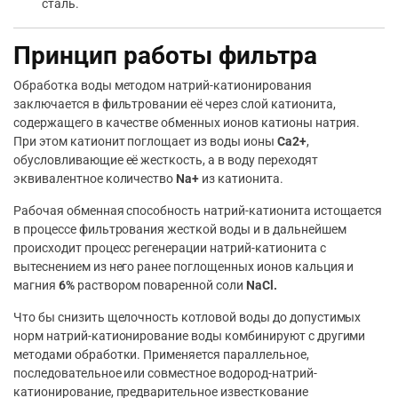
сталь.
Принцип работы фильтра
Обработка воды методом натрий-катионирования
заключается в фильтровании её через слой катионита,
содержащего в качестве обменных ионов катионы натрия.
При этом катионит поглощает из воды ионы
Ca2+
,
обусловливающие её жесткость, а в воду переходят
эквивалентное количество
Na+
из катионита.
Рабочая обменная способность натрий-катионита истощается
в процессе фильтрования жесткой воды и в дальнейшем
происходит процесс регенерации натрий-катионита с
вытеснением из него ранее поглощенных ионов кальция и
магния
6%
раствором поваренной соли
NaCl.
Что бы снизить щелочность котловой воды до допустимых
норм натрий-катионирование воды комбинируют с другими
методами обработки. Применяется параллельное,
последовательное или совместное водород-натрий-
катионирование, предварительное известкование