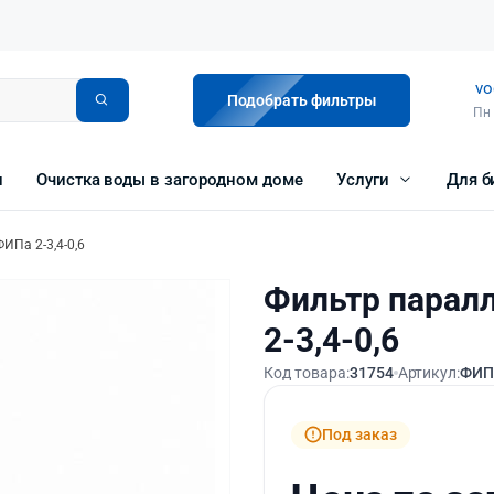
vo
Подобрать фильтры
Пн 
и
Очистка воды в загородном доме
Услуги
Для б
ИПа 2-3,4-0,6
Фильтр парал
2-3,4-0,6
Код товара:
31754
Артикул:
ФИПа
Под заказ