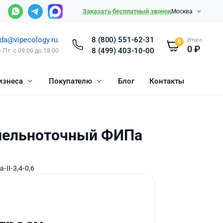
Заказать бесплатный звонок
Москва
da@vipecology.ru
8 (800) 551-62-31
Итого
0
0
₽
8 (499) 403-10-00
- Пт: с 09:00 до 18:00
изнеса
Покупателю
Блог
Контакты
лельноточный ФИПа
-II-3,4-0,6