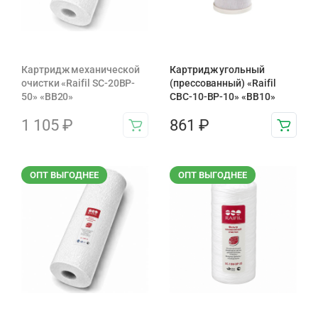
Картридж механической
Картридж угольный
очистки «Raifil SC-20BP-
(прессованный) «Raifil
50» «BB20»
CBC-10-BP-10» «BB10»
1 105
₽
861
₽
ОПТ ВЫГОДНЕЕ
ОПТ ВЫГОДНЕЕ