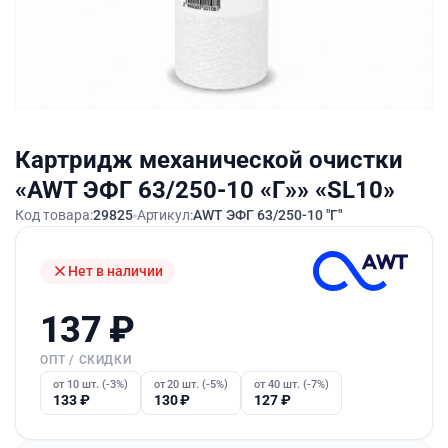
Картридж механической очистки
«AWT ЭФГ 63/250-10 «Г»» «SL10»
Код товара:
29825
Артикул:
AWT ЭФГ 63/250-10 "Г"
Нет в наличии
137
₽
ОПТ / СКИДКИ
от 10 шт. (-3%)
от 20 шт. (-5%)
от 40 шт. (-7%)
133
₽
130
₽
127
₽