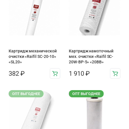
Картридж механической
Картридж намоточный
очистки «Raifil SC-20-10»
мех. очистки «Raifil SC-
«SL20»
20W-BP-5» «20BB»
382
₽
1 910
₽
ОПТ ВЫГОДНЕЕ
ОПТ ВЫГОДНЕЕ