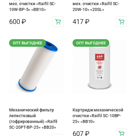
мех. очистки «Raifil SC-
мех. очистки «Raifil SC-
10W-BP-5» «BB10»
20W-10» «20SL»
600
₽
417
₽
ОПТ ВЫГОДНЕЕ
ОПТ ВЫГОДНЕЕ
Механический фильтр
Картридж механической
лепестковый
очистки «Raifil SC-10BP-
(гофрированный) «Raifil
25» «BB10»
SC-20PT-ВР-25» «BB20»
607
₽