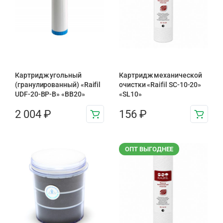
Картридж угольный
Картридж механической
(гранулированный) «Raifil
очистки «Raifil SC-10-20»
UDF-20-BP-B» «BB20»
«SL10»
2 004
₽
156
₽
ОПТ ВЫГОДНЕЕ