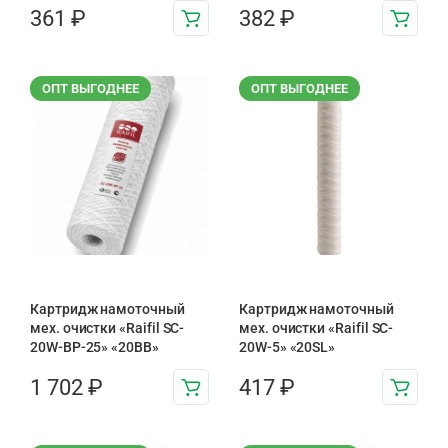
361
₽
382
₽
ОПТ ВЫГОДНЕЕ
ОПТ ВЫГОДНЕЕ
Картридж намоточный
Картридж намоточный
мех. очистки «Raifil SC-
мех. очистки «Raifil SC-
20W-BP-25» «20BB»
20W-5» «20SL»
1 702
₽
417
₽