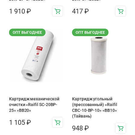
1 910
₽
417
₽
ОПТ ВЫГОДНЕЕ
ОПТ ВЫГОДНЕЕ
Картридж механической
Картридж угольный
очистки «Raifil SC-20BP-
(прессованный) «Raifil
25» «BB20»
CBC-10-BP-10» «BB10»
(Тайвань)
1 105
₽
948
₽