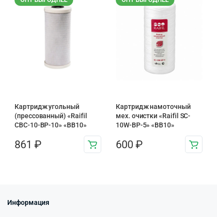
Картридж угольный
Картридж намоточный
(прессованный) «Raifil
мех. очистки «Raifil SC-
CBC-10-BP-10» «BB10»
10W-BP-5» «BB10»
861
₽
600
₽
Информация