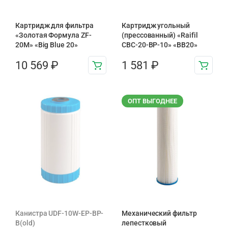
Картридж для фильтра
Картридж угольный
«Золотая Формула ZF-
(прессованный) «Raifil
20М» «Big Blue 20»
CBC-20-BP-10» «BB20»
10 569
₽
1 581
₽
ОПТ ВЫГОДНЕЕ
Канистра UDF-10W-EP-BP-
Механический фильтр
B(old)
лепестковый