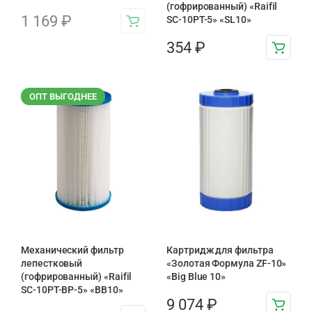
(гофрированный) «Raifil
1 169
₽
SC-10PT-5» «SL10»
354
₽
ОПТ ВЫГОДНЕЕ
Механический фильтр
Картридж для фильтра
лепестковый
«Золотая Формула ZF-10»
(гофрированный) «Raifil
«Big Blue 10»
SC-10PT-ВР-5» «BB10»
9 074
₽