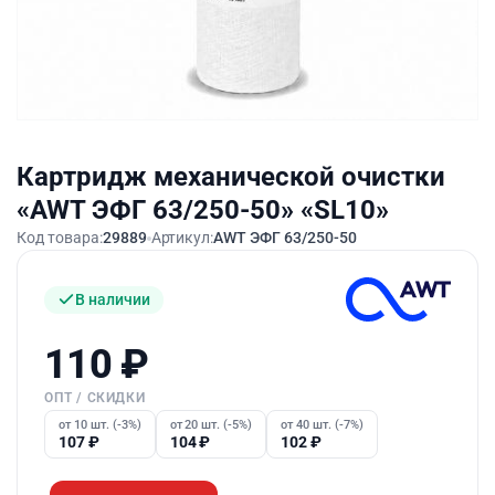
Картридж механической очистки
«AWT ЭФГ 63/250-50» «SL10»
Код товара:
29889
Артикул:
AWT ЭФГ 63/250-50
В наличии
110
₽
ОПТ / СКИДКИ
от 10 шт. (-3%)
от 20 шт. (-5%)
от 40 шт. (-7%)
107
₽
104
₽
102
₽