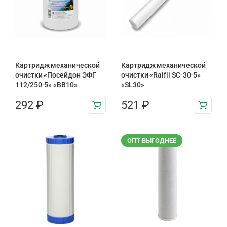
Картридж механической
Картридж механической
очистки «Посейдон ЭФГ
очистки «Raifil SC-30-5»
112/250-5» «ВВ10»
«SL30»
292
₽
521
₽
ОПТ ВЫГОДНЕЕ