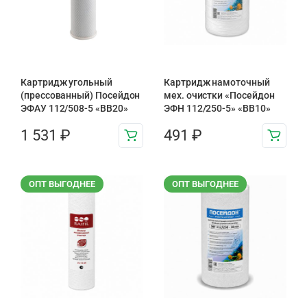
Картридж угольный
Картридж намоточный
(прессованный) Посейдон
мех. очистки «Посейдон
ЭФАУ 112/508-5 «BB20»
ЭФН 112/250-5» «BB10»
1 531
₽
491
₽
ОПТ ВЫГОДНЕЕ
ОПТ ВЫГОДНЕЕ