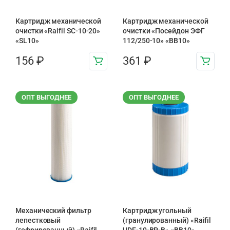
Картридж механической
Картридж механической
очистки «Raifil SC-10-20»
очистки «Посейдон ЭФГ
«SL10»
112/250-10» «ВВ10»
156
₽
361
₽
ОПТ ВЫГОДНЕЕ
ОПТ ВЫГОДНЕЕ
Механический фильтр
Картридж угольный
лепестковый
(гранулированный) «Raifil
(гофрированный) «Raifil
UDF-10-BP-B» «BB10»