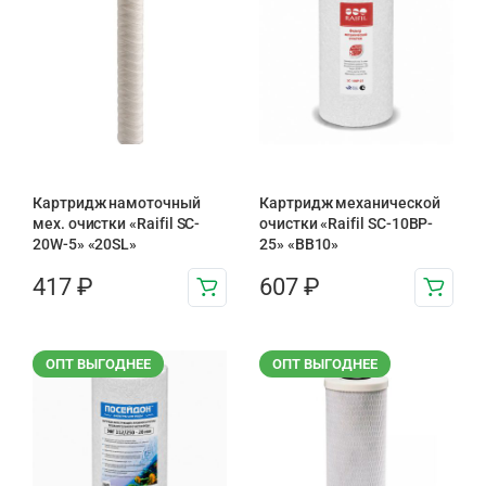
Картридж намоточный
Картридж механической
мех. очистки «Raifil SC-
очистки «Raifil SC-10BP-
20W-5» «20SL»
25» «BB10»
417
₽
607
₽
ОПТ ВЫГОДНЕЕ
ОПТ ВЫГОДНЕЕ