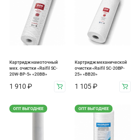
Картридж намоточный
Картридж механической
мех. очистки «Raifil SC-
очистки «Raifil SC-20BP-
20W-BP-5» «20BB»
25» «BB20»
1 910
₽
1 105
₽
ОПТ ВЫГОДНЕЕ
ОПТ ВЫГОДНЕЕ