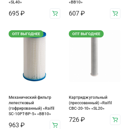
«SL40»
«BB10»
695
₽
607
₽
ОПТ ВЫГОДНЕЕ
ОПТ ВЫГОДНЕЕ
Механический фильтр
Картридж угольный
лепестковый
(прессованный) «Raifil
(гофрированный) «Raifil
CBC-20-10» «SL20»
SC-10PT-ВР-5» «BB10»
726
₽
963
₽