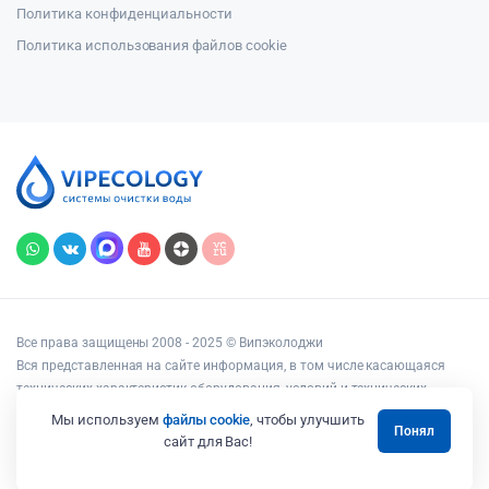
Политика конфиденциальности
Политика использования файлов cookie
Все права защищены 2008 - 2025 © Випэколоджи
Вся представленная на сайте информация, в том числе касающаяся
технических характеристик оборудования, условий и технических
возможностей подключения, наличия на складе, стоимости товаров и
Мы используем
файлы cookie
, чтобы улучшить
Понял
услуг, носит информационный характер и ни при каких условиях не
сайт для Вас!
является публичной офертой, определяемой положениями статьи 437
Гражданского кодекса РФ.