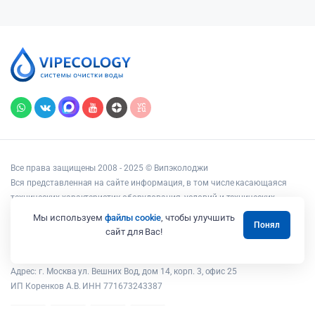
Все права защищены 2008 - 2025 © Випэколоджи
Вся представленная на сайте информация, в том числе касающаяся
технических характеристик оборудования, условий и технических
возможностей подключения, наличия на складе, стоимости товаров и
Мы используем
файлы cookie
, чтобы улучшить
Понял
услуг, носит информационный характер и ни при каких условиях не
сайт для Вас!
является публичной офертой, определяемой положениями статьи 437
Гражданского кодекса РФ.
Адрес: г. Москва ул. Вешних Вод, дом 14, корп. 3, офис 25
ИП Коренков А.В. ИНН 771673243387