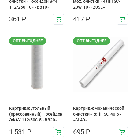
очистки «Посейдон ЭФГ
мех. очистки «Raifil SC-
112/250-10» «ВВ10»
20W-10» «20SL»
361
₽
417
₽
ОПТ ВЫГОДНЕЕ
ОПТ ВЫГОДНЕЕ
Картридж угольный
Картридж механической
(прессованный) Посейдон
очистки «Raifil SC-40-5»
ЭФАУ 112/508-5 «BB20»
«SL40»
1 531
₽
695
₽