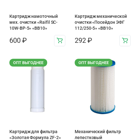
Картридж намоточный
Картридж механической
мех. очистки «Raifil SC-
очистки «Посейдон ЭФГ
10W-BP-5» «BB10»
112/250-5» «ВВ10»
600
₽
292
₽
ОПТ ВЫГОДНЕЕ
ОПТ ВЫГОДНЕЕ
Картридж для фильтра
Механический фильтр
«Золотая Формула ZF-2»
лепестковый