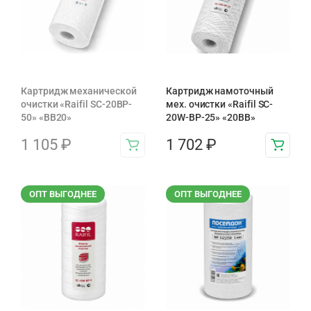
Картридж механической
Картридж намоточный
очистки «Raifil SC-20BP-
мех. очистки «Raifil SC-
50» «BB20»
20W-BP-25» «20BB»
1 105
₽
1 702
₽
ОПТ ВЫГОДНЕЕ
ОПТ ВЫГОДНЕЕ