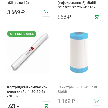
«Slim Line 10»
(гофрированный) «Raifil
SC-10PT-ВР-25» «BB10»
3 669
₽
963
₽
ОПТ ВЫГОДНЕЕ
Картридж механической
Канистра UDF-10W-EP-BP-
очистки «Raifil SC-30-5»
B(old)
«SL30»
1 169
₽
521
₽