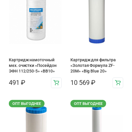
Картридж намоточный
Картридж для фильтра
мех. очистки «Посейдон
«Золотая Формула ZF-
ЭФН 112/250-5» «BB10»
20М» «Big Blue 20»
491
₽
10 569
₽
ОПТ ВЫГОДНЕЕ
ОПТ ВЫГОДНЕЕ