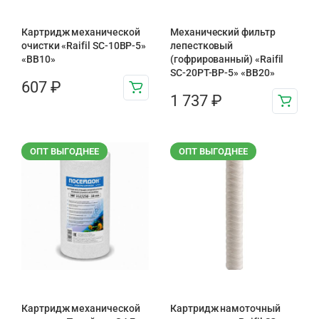
Картридж механической
Механический фильтр
очистки «Raifil SC-10BP-5»
лепестковый
«BB10»
(гофрированный) «Raifil
SC-20PT-ВР-5» «BB20»
607
₽
1 737
₽
ОПТ ВЫГОДНЕЕ
ОПТ ВЫГОДНЕЕ
Картридж механической
Картридж намоточный