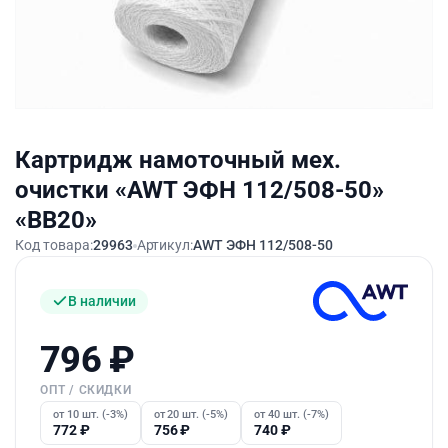
Картридж намоточный мех.
очистки «AWT ЭФН 112/508-50»
«BB20»
Код товара:
29963
Артикул:
AWT ЭФН 112/508-50
В наличии
796
₽
ОПТ / СКИДКИ
от 10 шт. (-3%)
от 20 шт. (-5%)
от 40 шт. (-7%)
772
₽
756
₽
740
₽