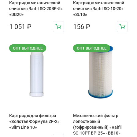
Картридж механической
Картридж механической
очистки «Raifil SC-20BP-5»
очистки «Raifil SC-10-20»
«BB20»
«SL10»
1 051
₽
156
₽
ОПТ ВЫГОДНЕЕ
ОПТ ВЫГОДНЕЕ
Картридж для фильтра
Механический фильтр
«Золотая Формула ZF-2»
лепестковый
«Slim Line 10»
(гофрированный) «Raifil
SC-10PT-ВР-25» «BB10»