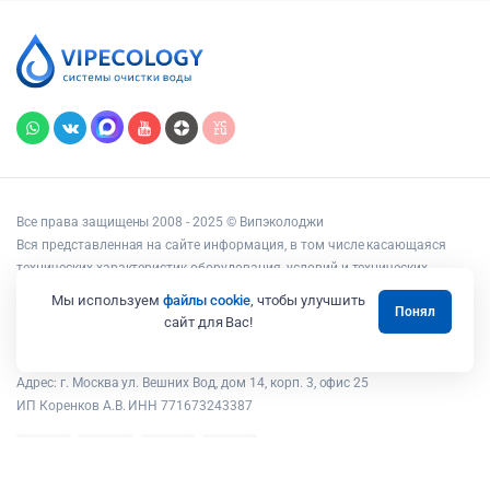
Все права защищены 2008 - 2025 © Випэколоджи
Вся представленная на сайте информация, в том числе касающаяся
технических характеристик оборудования, условий и технических
возможностей подключения, наличия на складе, стоимости товаров и
Мы используем
файлы cookie
, чтобы улучшить
Понял
услуг, носит информационный характер и ни при каких условиях не
сайт для Вас!
является публичной офертой, определяемой положениями статьи 437
Гражданского кодекса РФ.
Адрес: г. Москва ул. Вешних Вод, дом 14, корп. 3, офис 25
ИП Коренков А.В. ИНН 771673243387
В корзину