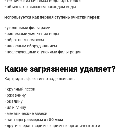
• технических системах водоподготовки
• объектах с высоким расходом воды
Используется как первая ступень очистки перед:
• угольными фильтрами
• системами умягчения воды
• обратным осмосом
• насосным оборудованием
• последующими ступенями фильтрации
Какие загрязнения удаляет?
Картридж эффективно задерживает:
• крупный песок
• ржавчину
• окалину
• ил и глину
• механические взвеси
• частицы размером
от 50 мкм
• другие нерастворимые примеси органического и