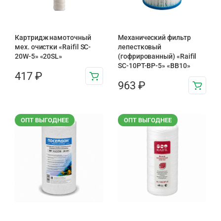
Картридж намоточный
Механический фильтр
мех. очистки «Raifil SC-
лепестковый
20W-5» «20SL»
(гофрированный) «Raifil
SC-10PT-ВР-5» «BB10»
417
₽
963
₽
ОПТ ВЫГОДНЕЕ
ОПТ ВЫГОДНЕЕ