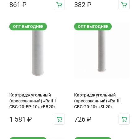
861
₽
382
₽
ОПТ ВЫГОДНЕЕ
ОПТ ВЫГОДНЕЕ
Картридж угольный
Картридж угольный
(прессованный) «Raifil
(прессованный) «Raifil
CBC-20-BP-10» «BB20»
CBC-20-10» «SL20»
1 581
₽
726
₽