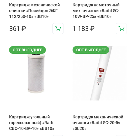
Картридж механической
Картридж намоточный
очистки «Посейдон ЭФГ
мех. очистки «Raifil SC-
112/250-10» «ВВ10»
10W-BP-25» «BB10»
361
₽
1 183
₽
ОПТ ВЫГОДНЕЕ
ОПТ ВЫГОДНЕЕ
Картридж угольный
Картридж механической
(прессованный) «Raifil
очистки «Raifil SC-20-5»
CBC-10-BP-10» «BB10»
«SL20»