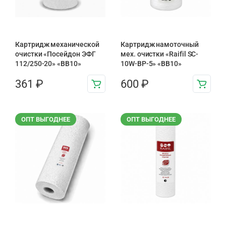
Картридж механической
Картридж намоточный
очистки «Посейдон ЭФГ
мех. очистки «Raifil SC-
112/250-20» «ВВ10»
10W-BP-5» «BB10»
361
₽
600
₽
ОПТ ВЫГОДНЕЕ
ОПТ ВЫГОДНЕЕ