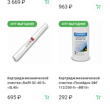
3 669
₽
963
₽
ОПТ ВЫГОДНЕЕ
ОПТ ВЫГОДНЕЕ
Картридж механической
Картридж механической
очистки «Raifil SC-40-5»
очистки «Посейдон ЭФГ
«SL40»
112/250-5» «ВВ10»
695
₽
292
₽