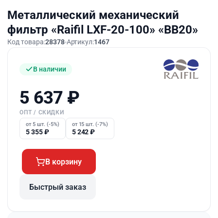
Металлический механический
фильтр «Raifil LXF-20-100» «BB20»
Код товара:
28378
Артикул:
1467
В наличии
5 637
₽
ОПТ / СКИДКИ
от 5 шт. (-5%)
от 15 шт. (-7%)
5 355
₽
5 242
₽
В корзину
Быстрый заказ