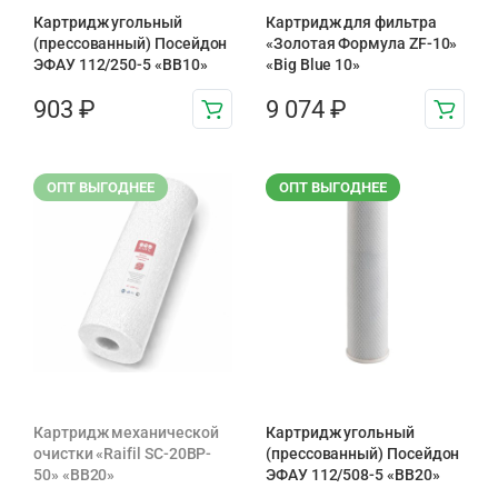
Картридж угольный
Картридж для фильтра
(прессованный) Посейдон
«Золотая Формула ZF-10»
ЭФАУ 112/250-5 «BB10»
«Big Blue 10»
903
₽
9 074
₽
ОПТ ВЫГОДНЕЕ
ОПТ ВЫГОДНЕЕ
Картридж механической
Картридж угольный
очистки «Raifil SC-20BP-
(прессованный) Посейдон
50» «BB20»
ЭФАУ 112/508-5 «BB20»