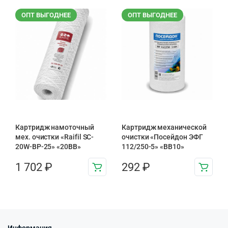
ОПТ ВЫГОДНЕЕ
ОПТ ВЫГОДНЕЕ
Картридж намоточный
Картридж механической
мех. очистки «Raifil SC-
очистки «Посейдон ЭФГ
20W-BP-25» «20BB»
112/250-5» «ВВ10»
1 702
₽
292
₽