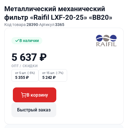
Металлический механический
фильтр «Raifil LXF-20-25» «BB20»
Код товара:
28390
Артикул:
3365
В наличии
5 637
₽
ОПТ / СКИДКИ
от 5 шт. (-5%)
от 15 шт. (-7%)
5 355
₽
5 242
₽
В корзину
Быстрый заказ