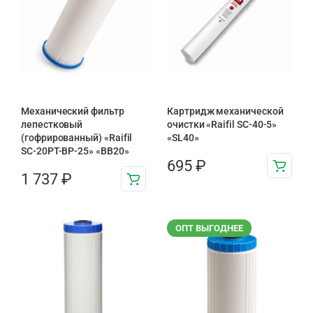
Механический фильтр
Картридж механической
лепестковый
очистки «Raifil SC-40-5»
(гофрированный) «Raifil
«SL40»
SC-20PT-ВР-25» «BB20»
695
₽
1 737
₽
ОПТ ВЫГОДНЕЕ