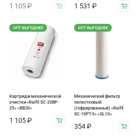
1 105
₽
1 531
₽
ОПТ ВЫГОДНЕЕ
ОПТ ВЫГОДНЕЕ
Картридж механической
Механический фильтр
очистки «Raifil SC-20BP-
лепестковый
25» «BB20»
(гофрированный) «Raifil
SC-10PT-5» «SL10»
1 105
₽
354
₽