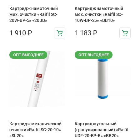
Картридж намоточный
Картридж намоточный
мех. очистки «Raifil SC-
мех. очистки «Raifil SC-
20W-BP-5» «20BB»
10W-BP-25» «BB10»
1 910
₽
1 183
₽
ОПТ ВЫГОДНЕЕ
ОПТ ВЫГОДНЕЕ
Картридж механической
Картридж угольный
очистки «Raifil SC-20-10»
(гранулированный) «Raifil
«SL20»
UDF-20-BP-B» «BB20»