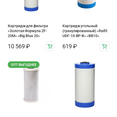
Картридж для фильтра
Картридж угольный
«Золотая Формула ZF-
(гранулированный) «Raifil
20М» «Big Blue 20»
UDF-10-BP-B» «BB10»
10 569
₽
619
₽
ОПТ ВЫГОДНЕЕ