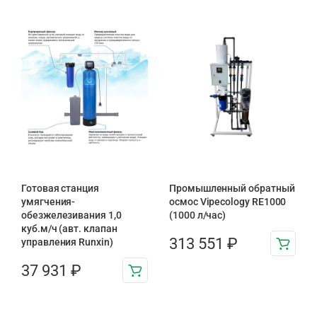
Готовая станция
Промышленный обратный
умягчения-
осмос Vipecology RE1000
обезжелезивания 1,0
(1000 л/час)
куб.м/ч (авт. клапан
313 551
₽
управления Runxin)
37 931
₽