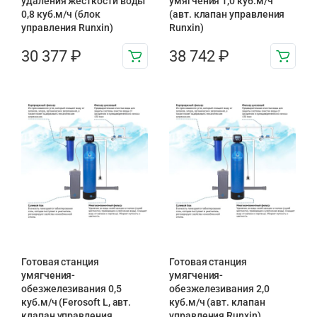
удаления жесткости воды
умягчения 1,0 куб.м/ч
0,8 куб.м/ч (блок
(авт. клапан управления
управления Runxin)
Runxin)
30 377
₽
38 742
₽
Готовая станция
Готовая станция
умягчения-
умягчения-
обезжелезивания 0,5
обезжелезивания 2,0
куб.м/ч (Ferosoft L, авт.
куб.м/ч (авт. клапан
клапан управления
управления Runxin)