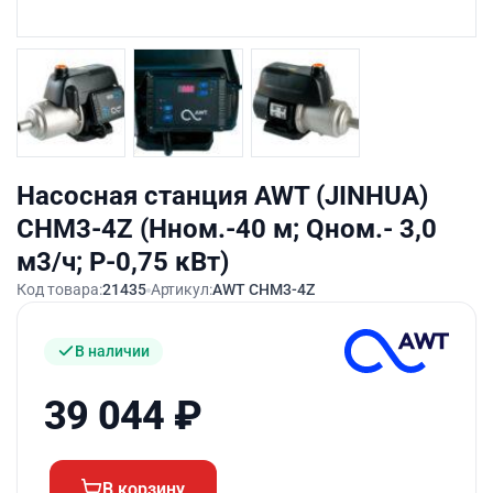
Насосная станция AWT (JINHUA)
CHM3-4Z (Hном.-40 м; Qном.- 3,0
м3/ч; P-0,75 кВт)
Код товара:
21435
Артикул:
AWT CHM3-4Z
В наличии
39 044
₽
В корзину