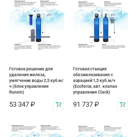
Готовое решение для
Готовая станция
удаления железа,
обезжелезивания c
умягчение воды 2,5 куб.м/
аэрацией 1,5 куб.м/ч
ч (блок управления
(Ecoferox, авт. клапан
Runxin)
управления Clack)
53 347
₽
91 737
₽