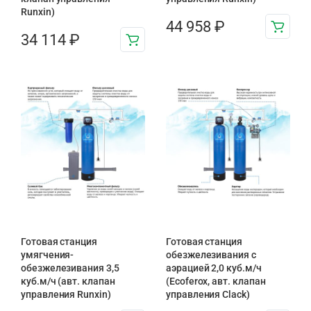
Runxin)
44 958
₽
34 114
₽
Готовая станция
Готовая станция
умягчения-
обезжелезивания c
обезжелезивания 3,5
аэрацией 2,0 куб.м/ч
куб.м/ч (авт. клапан
(Ecoferox, авт. клапан
управления Runxin)
управления Clack)