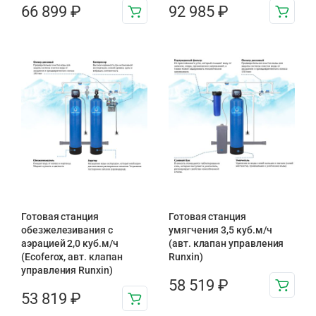
66 899
₽
92 985
₽
Готовая станция
Готовая станция
обезжелезивания c
умягчения 3,5 куб.м/ч
аэрацией 2,0 куб.м/ч
(авт. клапан управления
(Ecoferox, авт. клапан
Runxin)
управления Runxin)
58 519
₽
53 819
₽