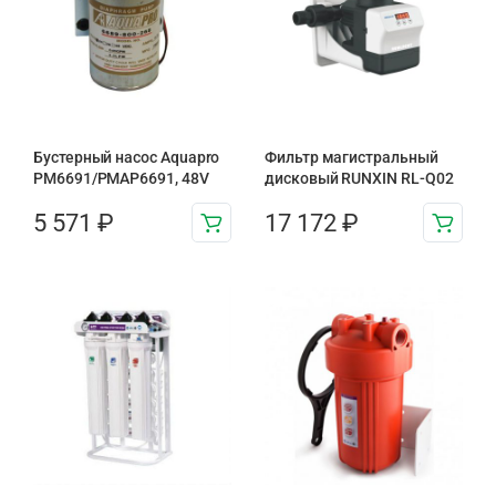
Бустерный насос Aquapro
Фильтр магистральный
PM6691/PMAP6691, 48V
дисковый RUNXIN RL-Q02
5 571
₽
17 172
₽