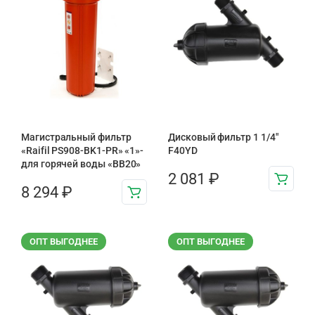
Магистральный фильтр
Дисковый фильтр 1 1/4″
«Raifil PS908-BK1-PR» «1»-
F40YD
для горячей воды «BB20»
2 081
₽
8 294
₽
ОПТ ВЫГОДНЕЕ
ОПТ ВЫГОДНЕЕ