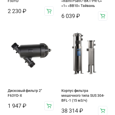
F50YD
«Raifil PS897-BK1-PR-С»
«1» «BB10» Тайвань
2 230
₽
6 039
₽
Дисковый фильтр 2"
Корпус фильтра
F63YD-X
мешочного типа SUS 304-
BFL-1 (15 м3/ч)
1 947
₽
38 314
₽