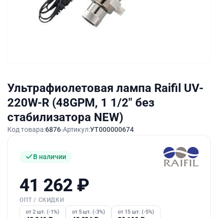
Ультрафиолетовая лампа Raifil UV-
220W-R (48GPM, 1 1/2″ без
стабилизатора NEW)
Код товара:
6876
Артикул:
УТ000000674
В наличии
41 262
₽
ОПТ / СКИДКИ
от 2 шт. (-1%)
от 5 шт. (-3%)
от 15 шт. (-5%)