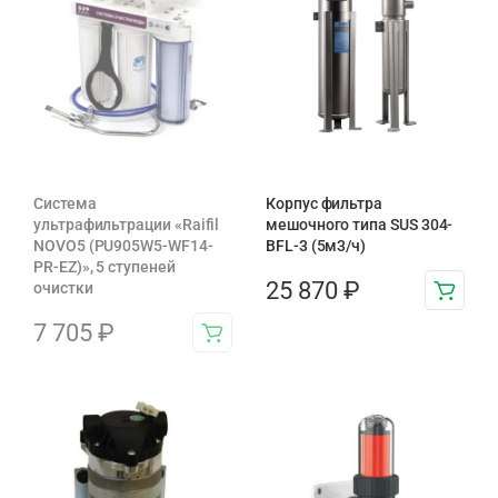
Система
Корпус фильтра
ультрафильтрации «Raifil
мешочного типа SUS 304-
NOVO5 (PU905W5-WF14-
BFL-3 (5м3/ч)
PR-EZ)», 5 ступеней
25 870
₽
очистки
7 705
₽