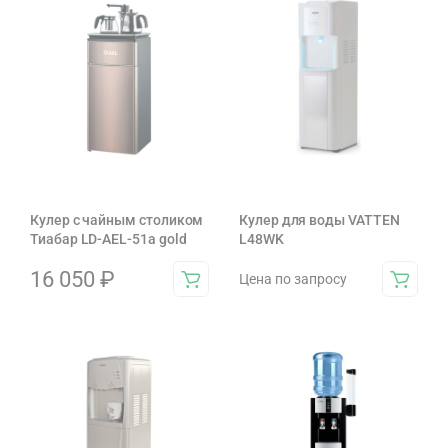
Кулер с чайным столиком
Кулер для воды VATTEN
Тиабар LD-AEL-51а gold
L48WK
16 050
₽
Цена по запросу