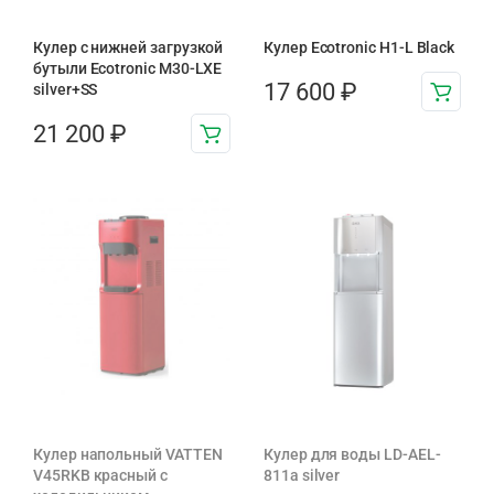
Кулер с нижней загрузкой
Кулер Ecotronic H1-L Black
бутыли Ecotronic M30-LXE
17 600
₽
silver+SS
21 200
₽
Кулер напольный VATTEN
Кулер для воды LD-AEL-
V45RKB красный с
811a silver