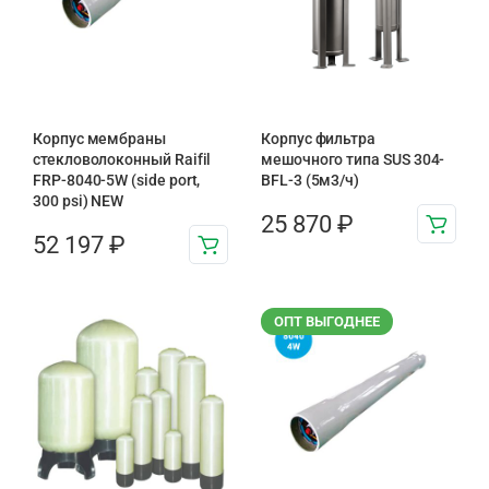
Корпус мембраны
Корпус фильтра
стекловолоконный Raifil
мешочного типа SUS 304-
FRP-8040-5W (side port,
BFL-3 (5м3/ч)
300 psi) NEW
25 870
₽
52 197
₽
ОПТ ВЫГОДНЕЕ