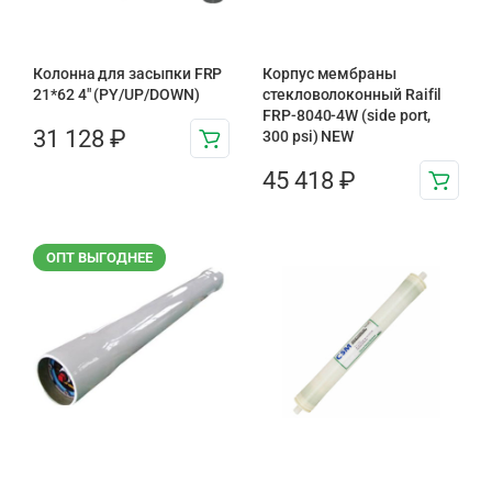
Колонна для засыпки FRP
Корпус мембраны
21*62 4″ (PY/UP/DOWN)
стекловолоконный Raifil
FRP-8040-4W (side port,
31 128
₽
300 psi) NEW
45 418
₽
ОПТ ВЫГОДНЕЕ