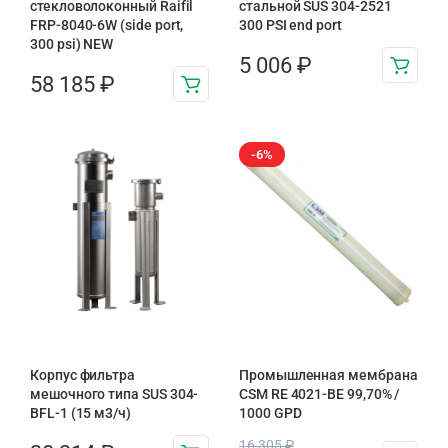
стекловолоконный Raifil
стальной SUS 304-2521
FRP-8040-6W (side port,
300 PSI end port
300 psi) NEW
5 006
₽
58 185
₽
-6%
Корпус фильтра
Промышленная мембрана
мешочного типа SUS 304-
CSM RE 4021-BE 99,70% /
BFL-1 (15 м3/ч)
1000 GPD
16 305
₽