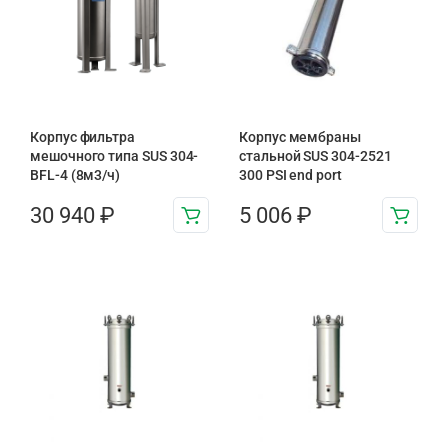
Корпус фильтра
Корпус мембраны
мешочного типа SUS 304-
стальной SUS 304-2521
BFL-4 (8м3/ч)
300 PSI end port
30 940
₽
5 006
₽