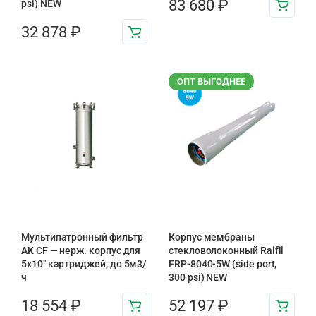
83 680
₽
psi) NEW
32 878
₽
ОПТ ВЫГОДНЕЕ
Мультипатронный фильтр
Корпус мембраны
AK CF — нерж. корпус для
стекловолоконный Raifil
5х10″ картриджей, до 5м3/
FRP-8040-5W (side port,
ч
300 psi) NEW
18 554
₽
52 197
₽