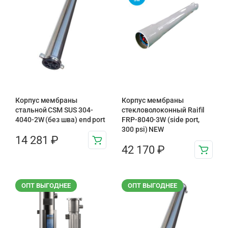
Корпус мембраны
Корпус мембраны
стальной CSM SUS 304-
стекловолоконный Raifil
4040-2W (без шва) end port
FRP-8040-3W (side port,
300 psi) NEW
14 281
₽
42 170
₽
ОПТ ВЫГОДНЕЕ
ОПТ ВЫГОДНЕЕ