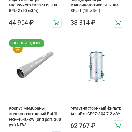
мешочного типа SUS 304-
мешочного типа SUS 304-
BFL-2 (30 м3/ч)
BFL-1 (15 м3/ч)
44 954
₽
38 314
₽
ОПТ ВЫГОДНЕЕ
Корпус мембраны
Мультипатронный фильтр
стекловолоконный Raifil
AquaPro CF07-304 7.2м3/ч
FRP-4040-3W (end port, 300
62 767
₽
psi) NEW