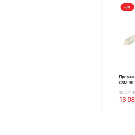
-6%
Промыш
CSM RE 
13 772
13 0