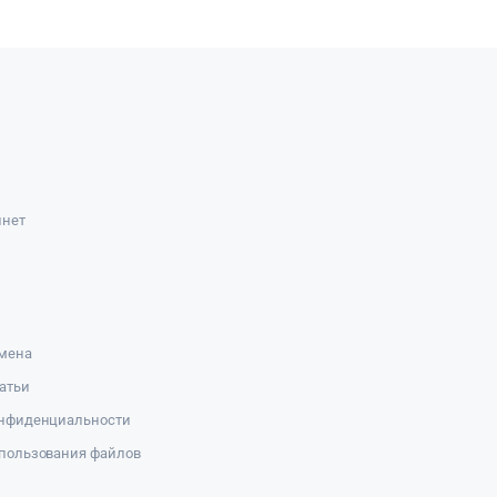
инет
амена
атьи
онфиденциальности
пользования файлов