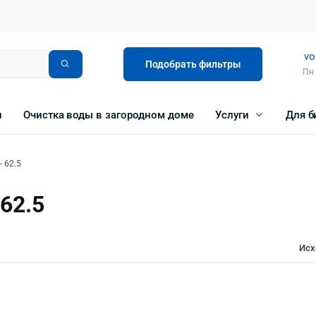
vo
Подобрать фильтры
Пн 
и
Очистка воды в загородном доме
Услуги
Для б
 62.5
62.5
Исх