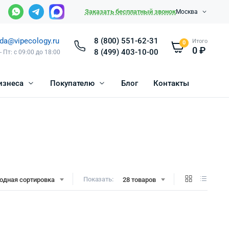
Заказать бесплатный звонок
Москва
da@vipecology.ru
8 (800) 551-62-31
Итого
0
0
₽
8 (499) 403-10-00
- Пт: с 09:00 до 18:00
изнеса
Покупателю
Блог
Контакты
Показать:
одная сортировка
28 товаров