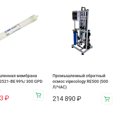
ленная мембрана
Промышленный обратный
2521-BE 99%/ 300 GPD
осмос vipecology RE500 (500
Л/ЧАС)
₽
83
₽
214 890
₽