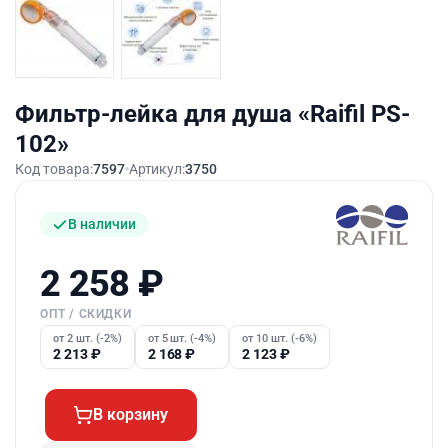
Фильтр-лейка для душа «Raifil PS-
102»
Код товара:
7597
Артикул:
3750
В наличии
2 258
₽
ОПТ / СКИДКИ
от 2 шт. (-2%)
от 5 шт. (-4%)
от 10 шт. (-6%)
2 213
₽
2 168
₽
2 123
₽
В корзину