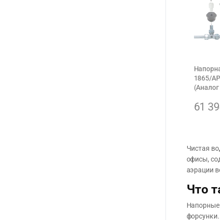
Напорн
1865/A
(Аналог
61 3
Чистая во
офисы, со
аэрации в
Что т
Напорные 
форсунки.