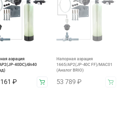
ная аэрация
Напорная аэрация
AP2(JP-40DC)/dn40
1665/AP2(JP-40C FF)/MAC01
ад)
(Аналог BRIO)
 161
₽
53 789
₽