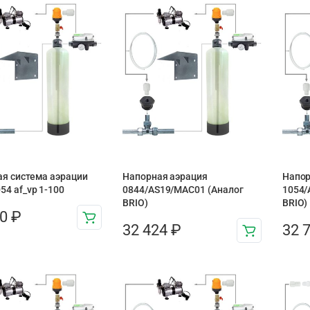
я система аэрации
Напорная аэрация
Напор
54 af_vp 1-100
0844/AS19/MAC01 (Аналог
1054/
BRIO)
BRIO)
60
₽
32 424
₽
32 