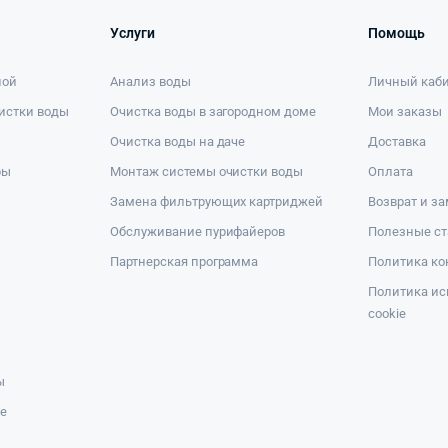
Услуги
Помощь
ной
Анализ воды
Личный каб
истки воды
Очистка воды в загородном доме
Мои заказы
Очистка воды на даче
Доставка
ры
Монтаж системы очистки воды
Оплата
Замена фильтрующих картриджей
Возврат и з
Обслуживание пурифайеров
Полезные ст
Партнерская программа
Политика к
Политика ис
cookie
ы
же