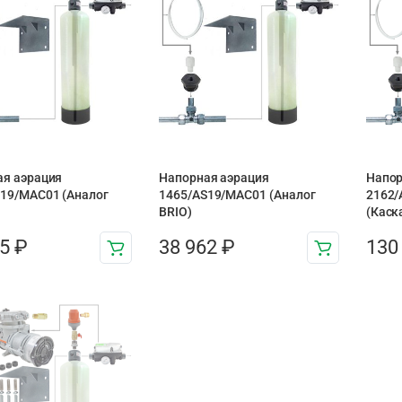
ая аэрация
Напорная аэрация
Напор
19/MAC01 (Аналог
1465/AS19/MAC01 (Аналог
2162/
BRIO)
(Каск
95
₽
38 962
₽
130