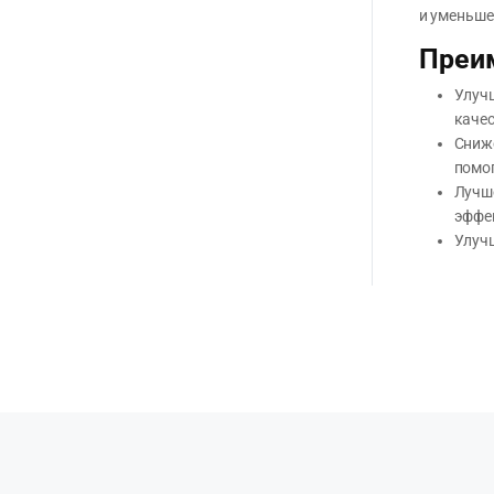
и уменьше
Преи
Улучш
качес
Сниже
помог
Лучше
эффе
Улучш