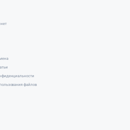
инет
амена
атьи
онфиденциальности
пользования файлов