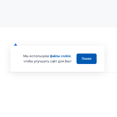
Мы используем
файлы cookie
,
Понял
чтобы улучшить сайт для Вас!
Все права защищены 2008 - 2025 © Випэколоджи
Вся представленная на сайте информация, в том числе касающаяся те
товаров и услуг, носит информационный характер и ни при каких усл
Адрес: г. Москва ул. Вешних Вод, дом 14, корп. 3, офис 25
ИП Коренков А.В. ИНН 771673243387