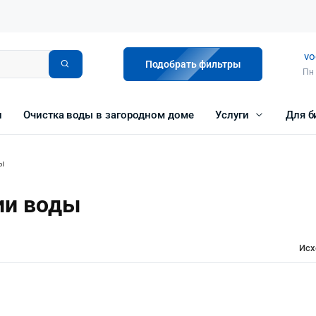
vo
Подобрать фильтры
Пн 
и
Очистка воды в загородном доме
Услуги
Для б
ы
ии воды
Исх