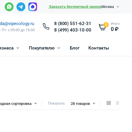
Заказать бесплатный звонок
Москва
da@vipecology.ru
8 (800) 551-62-31
Итого
0
0
₽
8 (499) 403-10-00
- Пт: с 09:00 до 18:00
изнеса
Покупателю
Блог
Контакты
Показать:
одная сортировка
28 товаров