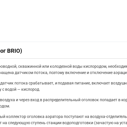
ог BRIO)
оводной, скважинной или колодезной воды кислородом, необходим
оснащена датчиком потока, поэтому включение и отключение аэра
датчик потока срабатывает, и подавая питание, включает воздушн
у с водой — кислород.
воздуха и через вход в распределительный оголовок попадает в к
одом.
ый коллектор оголовка аэратора поступают на воздуха-отделитель
ют на следующую ступень станции водоподготовки (зачастую на ус