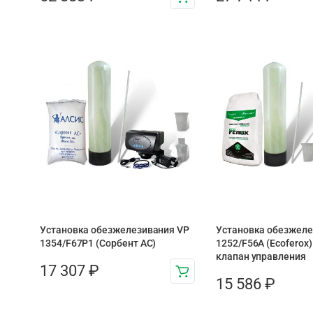
Установка обезжелезивания VP
Установка обезжеле
1354/F67P1 (Сорбент АС)
1252/F56A (Ecoferox)
клапан управления
17 307
₽
15 586
₽