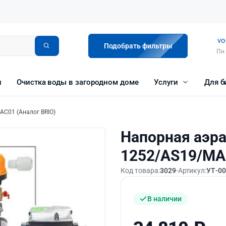
vo
Подобрать фильтры
Пн 
и
Очистка воды в загородном доме
Услуги
Для б
C01 (Аналог BRIO)
Напорная аэр
1252/AS19/MAC
Код товара:
3029
Артикул:
УТ-0
В наличии