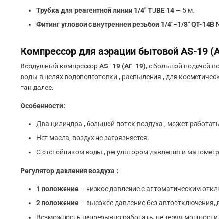
Трубка для реагентной линии 1/4″ TUBE 14
— 5 м.
Фитинг угловой с внутренней резьбой 1/4″–1/8″ QT-14B 
Компрессор для аэрации бытовой AS-19 (A
Воздушный компрессор
AS -19 (AF-19)
, с большой подачей в
воды в целях водоподготовки , распыления , для косметичес
так далее.
Особенности:
Два цилиндра , большой поток воздуха , может работат
Нет масла, воздух не загрязняется;
С отстойником воды , регулятором давления и манометр
Регулятор давления воздуха :
1 положение
– низкое давление с автоматическим откл
2 положение
– высокое давление без автоотключения, д
Возможность непрерывно работать, не теряя мощности