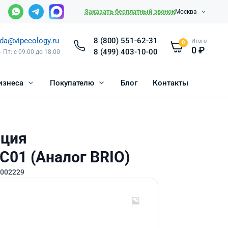
Заказать бесплатный звонок
Москва
da@vipecology.ru
8 (800) 551-62-31
Итого
0
0
₽
8 (499) 403-10-00
- Пт: с 09:00 до 18:00
изнеса
Покупателю
Блог
Контакты
ация
01 (Аналог BRIO)
0002229