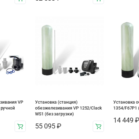
зивания VP
Установка (станция)
Установка 
 ручной
обезжелезивания VP 1252/Clack
1354/F67P1 
WS1 (без загрузки)
14 449
55 095
₽