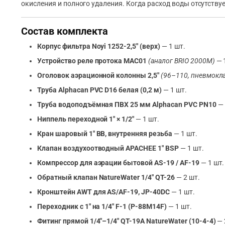
окисления и полного удаления. Когда расход воды отсутству
Состав комплекта
Корпус фильтра Noyi 1252-2,5″ (верх)
— 1 шт.
Устройство реле протока MAC01
(аналог BRIO 2000M)
— 
Оголовок аэрационной колонны 2,5″
(96–110, пневмокла
Труба Alphacan PVC D16 белая (0,2 м)
— 1 шт.
Труба водоподъёмная ПВХ 25 мм Alphacan PVC PN10
— 
Ниппель переходной 1″ × 1/2″
— 1 шт.
Кран шаровый 1″ ВВ, внутренняя резьба
— 1 шт.
Клапан воздухоотводный APACHEE 1″ BSP
— 1 шт.
Компрессор для аэрации бытовой AS-19 / AF-19
— 1 шт.
Обратный клапан NatureWater 1/4″ QT-26
— 2 шт.
Кронштейн AWT для AS/AF-19, JP-40DC
— 1 шт.
Переходник с 1″ на 1/4″ F-1 (P-88M14F)
— 1 шт.
Фитинг прямой 1/4″–1/4″ QT-19A NatureWater (10-4-4)
— 