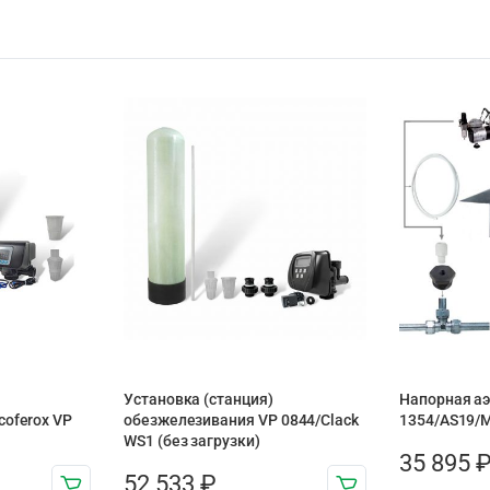
Установка (станция)
Напорная а
coferox VP
обезжелезивания VP 0844/Clack
1354/AS19/M
WS1 (без загрузки)
35 895
52 533
₽