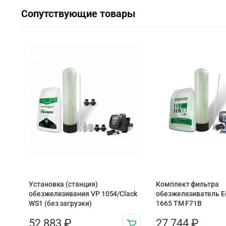
Сопутствующие товары
Установка (станция)
Комплект фильтра
обезжелезивания VP 1054/Clack
обезжелезиватель E
WS1 (без загрузки)
1665 TM F71B
52 883
₽
27 744
₽