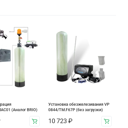
эрация
Установка обезжелезивания VP
AC01 (Аналог BRIO)
0844/TM.F67P (без загрузки)
₽
10 723
₽