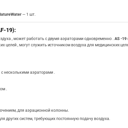
NatureWater
— 1 шт.
F-19):
оздуха , может работать с двумя аэраторами одновременно .
AS -19 
ких целей , могут служить источником воздуха для медицинских це
ь с несколькими аэраторами .
ом .
ючением, для аэрационной колонны.
ля других систем, требующих постоянную подачу воздуха.
.