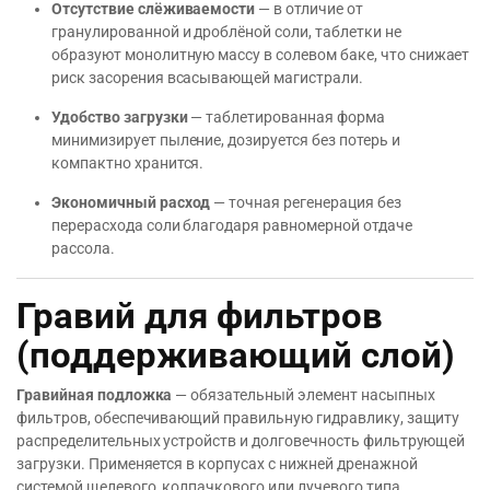
Отсутствие слёживаемости
— в отличие от
гранулированной и дроблёной соли, таблетки не
образуют монолитную массу в солевом баке, что снижает
риск засорения всасывающей магистрали.
Удобство загрузки
— таблетированная форма
минимизирует пыление, дозируется без потерь и
компактно хранится.
Экономичный расход
— точная регенерация без
перерасхода соли благодаря равномерной отдаче
рассола.
Гравий для фильтров
(поддерживающий слой)
Гравийная подложка
— обязательный элемент насыпных
фильтров, обеспечивающий правильную гидравлику, защиту
распределительных устройств и долговечность фильтрующей
загрузки. Применяется в корпусах с нижней дренажной
системой щелевого, колпачкового или лучевого типа.