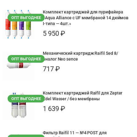
Комплект картриджей для пурифайера
ОПТ ВЫГОДНЕЕ
«Aqua Alliance с UF мембраной 14 дюймов
I-типа — 4шт.»
5 950
₽
Механический картридж Raifil Sed 8/
ОПТ ВЫГОДНЕЕ
аналог Neo sence
717
₽
Комплект картриджей Raifil для Zepter
ОПТ ВЫГОДНЕЕ
Edel Wasser / без мембраны
1 639
₽
Фильтр Raifil 11 — №4 РOST для