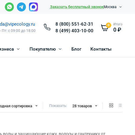
Заказать бесплатный звонок
Москва
da@vipecology.ru
8 (800) 551-62-31
Итого
0
0
₽
8 (499) 403-10-00
- Пт: с 09:00 до 18:00
изнеса
Покупателю
Блог
Контакты
Показать:
одная сортировка
28 товаров
ь воды и защищающие кожу, волосы и сантехнику от