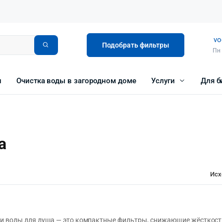
vo
Подобрать фильтры
Пн 
и
Очистка воды в загородном доме
Услуги
Для б
а
Исх
и воды для душа — это компактные фильтры, снижающие жёсткост