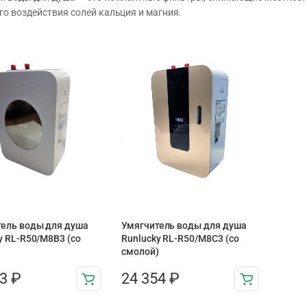
го воздействия солей кальция и магния.
ель воды для душа
Умягчитель воды для душа
y RL-R50/M8B3 (со
Runlucky RL-R50/M8C3 (со
)
смолой)
63
₽
24 354
₽