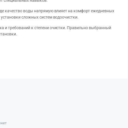
ет специальных навыков.
 где качество воды напрямую влияет на комфорт ежедневных
з установки сложных систем водоочистки.
жа и требований к степени очистки. Правильно выбранный
становки.
инет