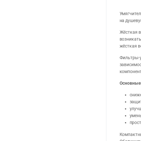
Умягчител
на душеву
Жёсткая в
возникать
жёсткая в
Фильтры-у
зависимос
компонент
Основные
сниж
защит
улуч
умен
прост
Компактны