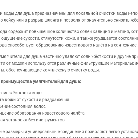
и воды для душа предназначены для локальной очистки воды непо
ю лейку или в разрыв шланга и позволяют значительно снизить жёс
ода содержит повышенное количество солей кальция и магния, кот
 ощущение сухости, стянутости кожи, а также ухудшается состояни
ода способствует образованию известкового налёта на сантехнике.
мягчители для душа частично удаляют соли жёсткости и другие при
ти от модели используются различные фильтрующие материалы: и
ы, обеспечивающие комплексную очистку воды.
 преимущества умягчителей для душа:
ение жёсткости воды
а кожи от сухости и раздражения
шение состояния волос
ьшение образования известкового налёта
ая установка без инструментов
е размеры и универсальные соединения позволяют легко установ