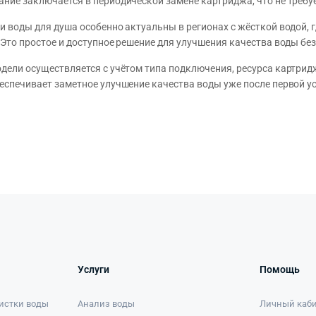
ние заключается в периодической замене картриджа, что не требу
и воды для душа особенно актуальны в регионах с жёсткой водой,
 Это простое и доступное решение для улучшения качества воды бе
дели осуществляется с учётом типа подключения, ресурса картрид
еспечивает заметное улучшение качества воды уже после первой у
Услуги
Помощь
истки воды
Анализ воды
Личный каб