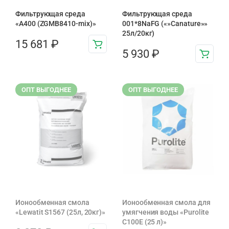
Фильтрующая среда
Фильтрующая среда
«A400 (ZGMB8410-mix)»
001*8NaFG («»Canature»»
25л/20кг)
15 681
₽
5 930
₽
ОПТ ВЫГОДНЕЕ
ОПТ ВЫГОДНЕЕ
Ионообменная смола
Ионообменная смола для
«Lewatit S1567 (25л, 20кг)»
умягчения воды «Purolite
C100E (25 л)»