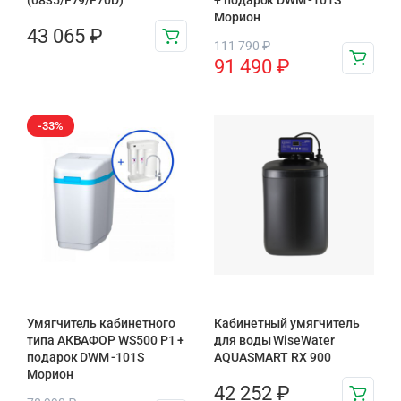
(0835/F79/F70D)
+ подарок DWM -101S
Морион
43 065
₽
111 790
₽
91 490
₽
-33%
Умягчитель кабинетного
Кабинетный умягчитель
типа АКВАФОР WS500 P1 +
для воды WiseWater
подарок DWM -101S
AQUASMART RX 900
Морион
42 252
₽