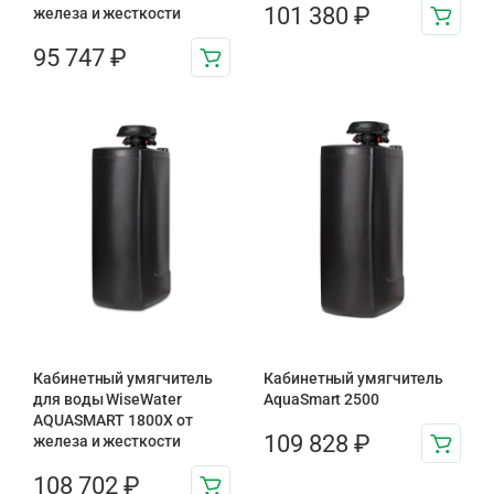
101 380
₽
железа и жесткости
95 747
₽
Кабинетный умягчитель
Кабинетный умягчитель
для воды WiseWater
AquaSmart 2500
AQUASMART 1800X от
109 828
₽
железа и жесткости
108 702
₽