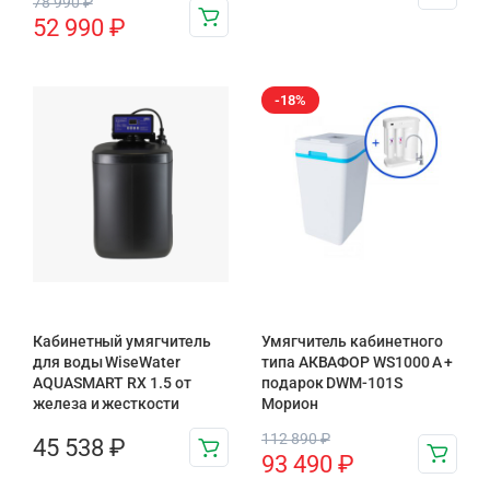
78 990
₽
52 990
₽
-18%
Кабинетный умягчитель
Умягчитель кабинетного
для воды WiseWater
типа АКВАФОР WS1000 A +
AQUASMART RX 1.5 от
подарок DWM-101S
железа и жесткости
Морион
112 890
₽
45 538
₽
93 490
₽