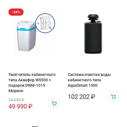
-34%
Умягчитель кабинетного
Система очистки воды
типа Аквафор WS500 +
кабинетного типа
подарок DWM-101S
AquaSmart 1500
Морион
102 202
₽
74 990
₽
49 990
₽