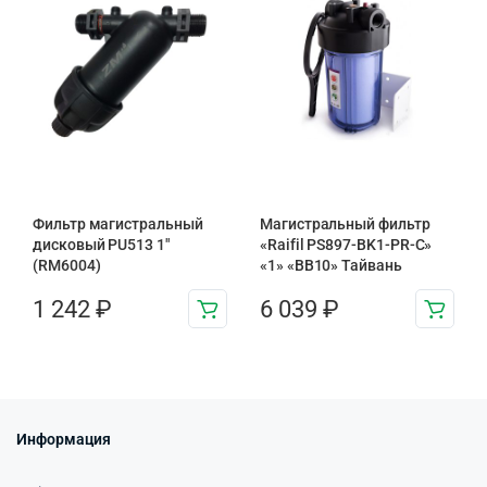
Фильтр магистральный
Магистральный фильтр
дисковый PU513 1″
«Raifil PS897-BK1-PR-С»
(RM6004)
«1» «BB10» Тайвань
1 242
₽
6 039
₽
Информация