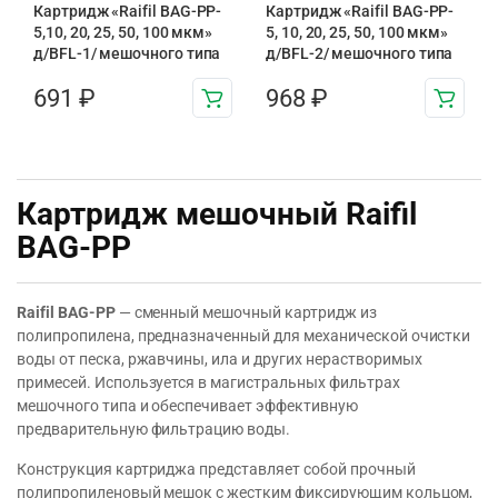
Картридж «Raifil BAG-PP-
Картридж «Raifil BAG-PP-
5,10, 20, 25, 50, 100 мкм»
5, 10, 20, 25, 50, 100 мкм»
д/BFL-1/ мешочного типа
д/BFL-2/ мешочного типа
691
₽
968
₽
Картридж мешочный Raifil
BAG-PP
Raifil BAG-PP
— сменный мешочный картридж из
полипропилена, предназначенный для механической очистки
воды от песка, ржавчины, ила и других нерастворимых
примесей. Используется в магистральных фильтрах
мешочного типа и обеспечивает эффективную
предварительную фильтрацию воды.
Конструкция картриджа представляет собой прочный
полипропиленовый мешок с жестким фиксирующим кольцом,