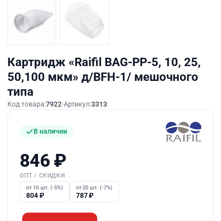
Картридж «Raifil BAG-PP-5, 10, 25,
50,100 мкм» д/BFH-1/ мешочного
типа
Код товара:
7922
Артикул:
3313
В наличии
846
₽
ОПТ / СКИДКИ
от 10 шт. (-5%)
от 20 шт. (-7%)
804
₽
787
₽