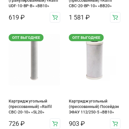
(гранулированный) «Raifil
(прессованный) «Raifil
UDF-10-BP-B» «BB10»
CBC-20-BP-10» «BB20»
619
₽
1 581
₽
ОПТ ВЫГОДНЕЕ
ОПТ ВЫГОДНЕЕ
Картридж угольный
Картридж угольный
(прессованный) «Raifil
(прессованный) Посейдон
CBC-20-10» «SL20»
ЭФАУ 112/250-5 «BB10»
726
₽
903
₽