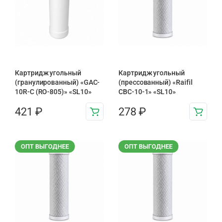
Картридж угольный
Картридж угольный
(гранулированный) «GAC-
(прессованный) «Raifil
10R-C (RO-805)» «SL10»
CBC-10-1» «SL10»
421
₽
278
₽
ОПТ ВЫГОДНЕЕ
ОПТ ВЫГОДНЕЕ