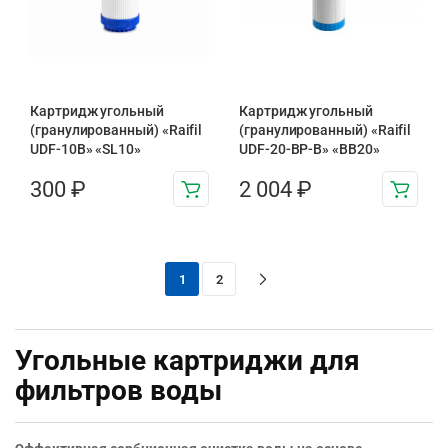
Картридж угольный
Картридж угольный
(гранулированный) «Raifil
(гранулированный) «Raifil
UDF-10B» «SL10»
UDF-20-BP-B» «BB20»
300
₽
2 004
₽
1
2
Угольные картриджи для
фильтров воды