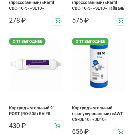
(прессованный) «Raifil
(прессованный) «Raifil
CBC-10-5» «SL10»
CBC-10-5» «SL10» Тайвань
278
₽
575
₽
ОПТ ВЫГОДНЕЕ
ОПТ ВЫГОДНЕЕ
Картридж угольный 9″
Картридж угольный
POST (RO-805) RAIFIL
(гранулированный) «AWT
CG-BB10» «BB10»
430
₽
656
₽