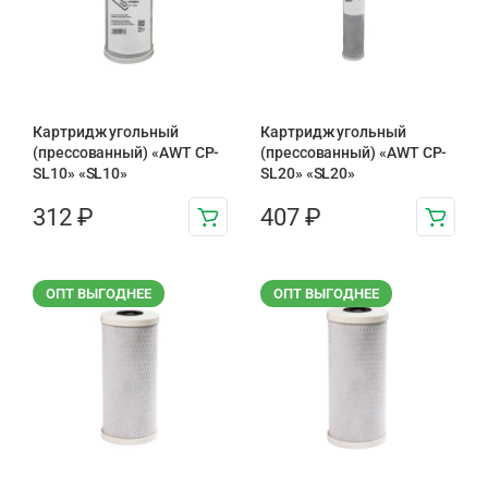
Картридж угольный
Картридж угольный
(прессованный) «AWT CP-
(прессованный) «AWT CP-
SL10» «SL10»
SL20» «SL20»
312
₽
407
₽
ОПТ ВЫГОДНЕЕ
ОПТ ВЫГОДНЕЕ