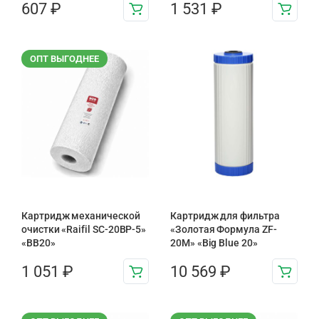
607
₽
1 531
₽
ОПТ ВЫГОДНЕЕ
Картридж механической
Картридж для фильтра
очистки «Raifil SC-20BP-5»
«Золотая Формула ZF-
«BB20»
20М» «Big Blue 20»
1 051
₽
10 569
₽