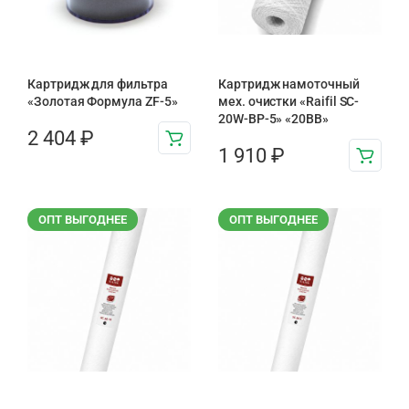
Картридж для фильтра
Картридж намоточный
«Золотая Формула ZF-5»
мех. очистки «Raifil SC-
20W-BP-5» «20BB»
2 404
₽
1 910
₽
ОПТ ВЫГОДНЕЕ
ОПТ ВЫГОДНЕЕ