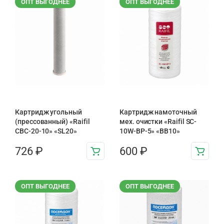
ОПТ ВЫГОДНЕЕ
ОПТ ВЫГОДНЕЕ
Картридж угольный
Картридж намоточный
(прессованный) «Raifil
мех. очистки «Raifil SC-
CBC-20-10» «SL20»
10W-BP-5» «BB10»
726
₽
600
₽
ОПТ ВЫГОДНЕЕ
ОПТ ВЫГОДНЕЕ