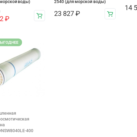
 морской воды)
2540 (для морской воды)
14 
₽
23 827
₽
72
₽
ВЫГОДНЕЕ
ленная
оосмотическая
на
NSW8040LE-400