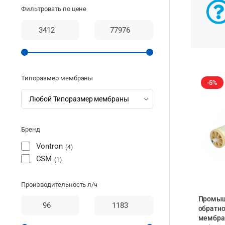
Фильтровать по цене
Типоразмер мембраны
-5%
Бренд
Vontron
4
CSM
1
Производительность л/ч
Промыш
обратн
мембра