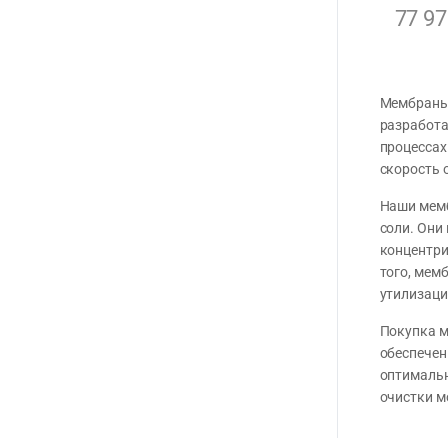
77 9
Мембраны 
разработа
процессах
скорость 
Наши мемб
соли. Они
концентри
того, мем
утилизаци
Покупка м
обеспечен
оптимальн
очистки м