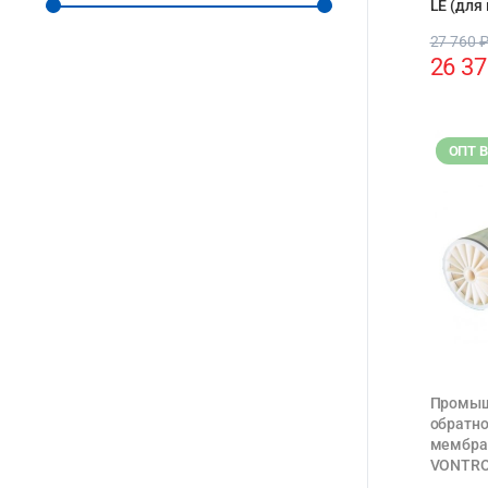
LE (для
27 760
26 3
ОПТ 
Промыш
обратн
мембра
VONTRO