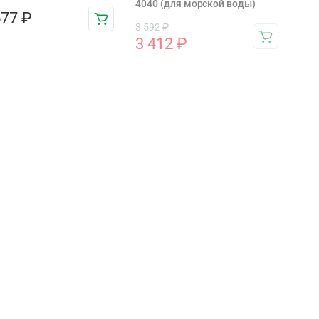
4040 (для морской воды)
577
₽
3 592
₽
3 412
₽