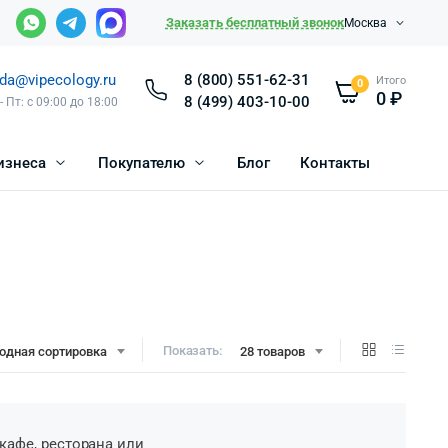
Заказать бесплатный звонок
Москва
da@vipecology.ru
8 (800) 551-62-31
Итого
0
0
₽
8 (499) 403-10-00
- Пт: с 09:00 до 18:00
изнеса
Покупателю
Блог
Контакты
Показать:
одная сортировка
28 товаров
кафе, ресторана или