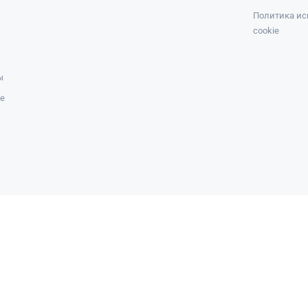
Политика ис
cookie
ы
же