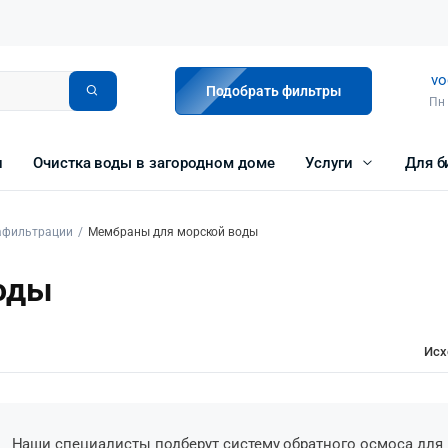
vo
Подобрать фильтры
Пн 
и
Очистка воды в загородном доме
Услуги
Для б
афильтрации
Мембраны для морской воды
оды
Исх
Наши специалисты подберут систему обратного осмоса для 