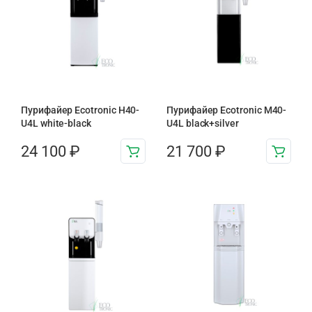
Пурифайер Ecotronic H40-
Пурифайер Ecotronic M40-
U4L white-black
U4L black+silver
24 100
₽
21 700
₽