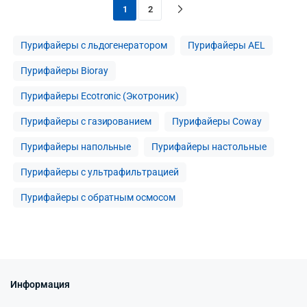
1
2
Пурифайеры с льдогенератором
Пурифайеры AEL
Пурифайеры Bioray
Пурифайеры Ecotronic (Экотроник)
Пурифайеры с газированием
Пурифайеры Coway
Пурифайеры напольные
Пурифайеры настольные
Пурифайеры с ультрафильтрацией
Пурифайеры с обратным осмосом
Информация