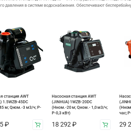
го давления в системе водоснабжения. Обеспечивают бесперебойну
я станция AWT
Насосная станция AWT
Насос
) 1.5WZB-45DC
(JINHUA) 1WZB-20DC
(JINH
45 м; Qном.-3 м3/ч; P-
(Hном.-20 м; Qном.- 1,0 м3/ч;
(Нном
P-0,3 кВт)
час; Р
55
₽
18 292
₽
29 