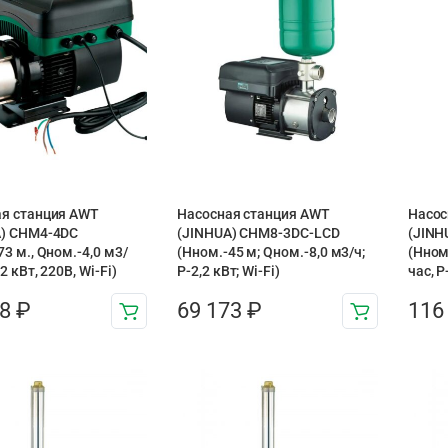
я станция AWT
Насосная станция AWT
Насос
A) CHM4-4DC
(JINHUA) CHM8-3DC-LCD
(JINH
73 м., Qном.-4,0 м3/
(Нном.-45 м; Qном.-8,0 м3/ч;
(Нном
,2 кВт, 220В, Wi-Fi)
Р-2,2 кВт; Wi-Fi)
час, Р
38
₽
69 173
₽
116