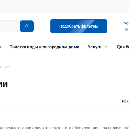
vo
Подобрать фильтры
Пн 
и
Очистка воды в загородном доме
Услуги
Для б
танции
ии
Исх
насосные станции для коттеджа — это оборудование для подачи во