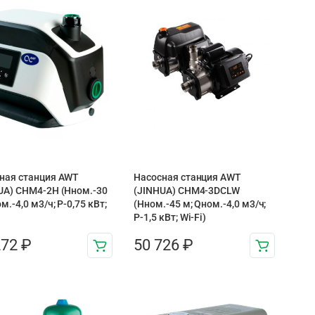
ная станция AWT
Насосная станция AWT
UA) CHM4-2H (Hном.-30
(JINHUA) CHM4-3DCLW
м.-4,0 м3/ч; P-0,75 кВт;
(Hном.-45 м; Qном.-4,0 м3/ч;
P-1,5 кВт; Wi-Fi)
272
₽
50 726
₽