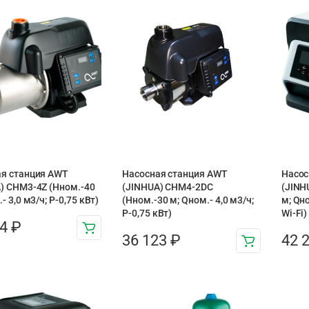
я станция AWT
Насосная станция AWT
Насос
) CHM3-4Z (Hном.-40
(JINHUA) CHM4-2DC
(JINH
- 3,0 м3/ч; P-0,75 кВт)
(Hном.-30 м; Qном.- 4,0 м3/ч;
м; Qно
P-0,75 кВт)
Wi-Fi)
44
₽
36 123
₽
42 