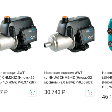
я станция AWT
Насосная станция AWT
Насос
) CHM2-2Z (Hном.-25
(JINHUA) CHM2-4Z (Hном.-32
(JINH
- 1,5 м3/ч; P-0,37 кВт)
м; Qном.- 2,0 м3/ч; P-0,55 кВт)
(Hном.
P-0,75
07
₽
30 743
₽
46 