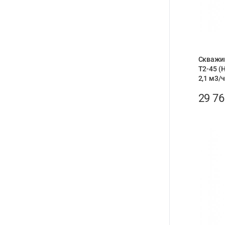
Скважи
T2-45 (Н
2,1 м3/ч
29 7