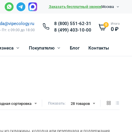
Заказать бесплатный звонок
Москва
da@vipecology.ru
8 (800) 551-62-31
Итого
0
0
₽
8 (499) 403-10-00
- Пт: с 09:00 до 18:00
изнеса
Покупателю
Блог
Контакты
Показать:
одная сортировка
28 товаров
ды из скважины, колодца или резервуара и поддержания