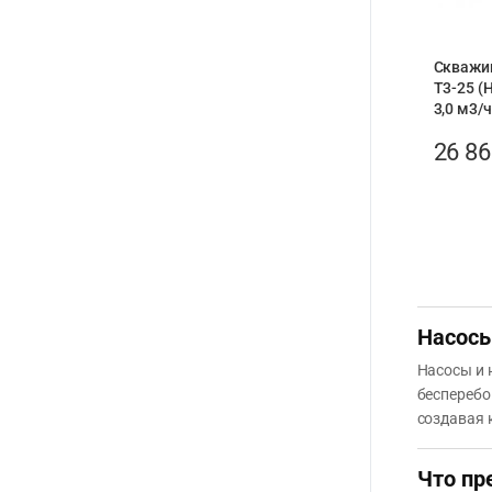
Скважи
T3-25 (Н
3,0 м3/ч
26 8
Насосы
Насосы и 
бесперебо
создавая 
Что пр