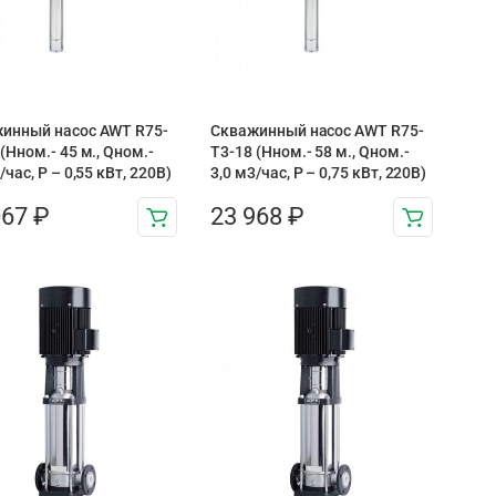
инный насос AWT R75-
Скважинный насос AWT R75-
(Нном.- 45 м., Qном.-
T3-18 (Нном.- 58 м., Qном.-
/час, Р – 0,55 кВт, 220В)
3,0 м3/час, Р – 0,75 кВт, 220В)
067
₽
23 968
₽