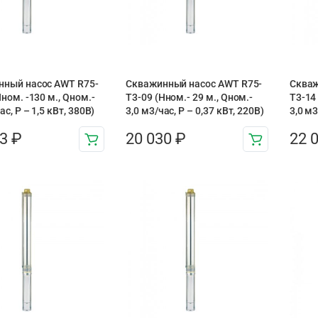
нный насос AWT R75-
Скважинный насос AWT R75-
Скваж
ном. -130 м., Qном.-
T3-09 (Нном.- 29 м., Qном.-
T3-14 
ас, Р – 1,5 кВт, 380В)
3,0 м3/час, Р – 0,37 кВт, 220В)
3,0 м3
63
₽
20 030
₽
22 