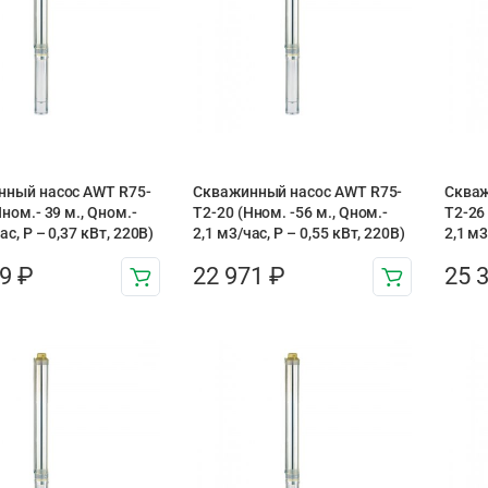
нный насос AWT R75-
Скважинный насос AWT R75-
Скваж
ном.- 39 м., Qном.-
T2-20 (Нном. -56 м., Qном.-
T2-26 
ас, Р – 0,37 кВт, 220В)
2,1 м3/час, Р – 0,55 кВт, 220В)
2,1 м3
09
₽
22 971
₽
25 