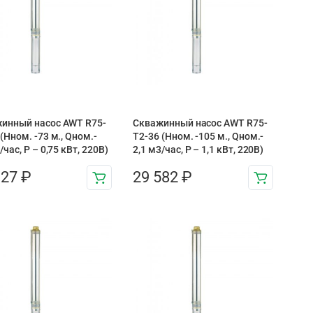
инный насос AWT R75-
Скважинный насос AWT R75-
(Нном. -73 м., Qном.-
T2-36 (Нном. -105 м., Qном.-
/час, Р – 0,75 кВт, 220В)
2,1 м3/час, Р – 1,1 кВт, 220В)
327
₽
29 582
₽