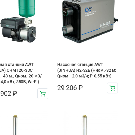
ная станция AWT
Насосная станция AWT
UA) CHMT20-3DC
(JINHUA) H2-32E (Hном.-32 м;
.-43 м., Qном.-20 м3/
Qном.- 2,0 м3/ч; P-0,55 кВт)
-4,0 кВт, 380В, Wi-Fi)
29 206
₽
 902
₽