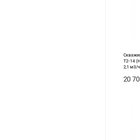
Скважи
T2-14 (Н
2,1 м3/ч
20 7