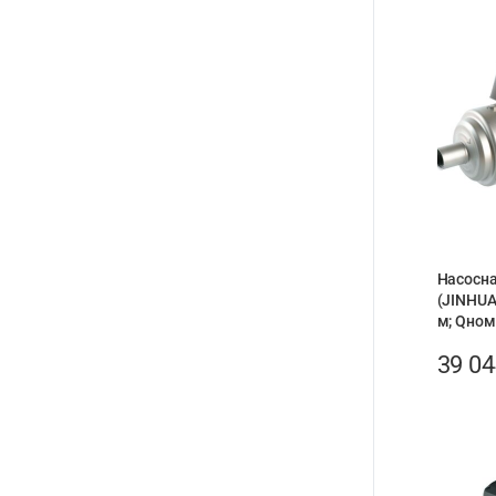
Насосна
(JINHUA
м; Qном.
39 0