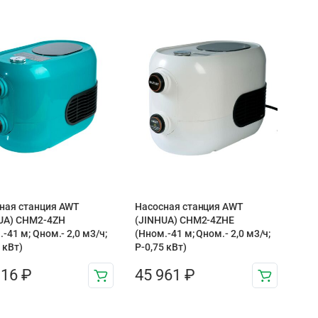
ная станция AWT
Насосная станция AWT
UA) CHM2-4ZH
(JINHUA) CHM2-4ZHE
-41 м; Qном.- 2,0 м3/ч;
(Hном.-41 м; Qном.- 2,0 м3/ч;
 кВт)
P-0,75 кВт)
116
₽
45 961
₽