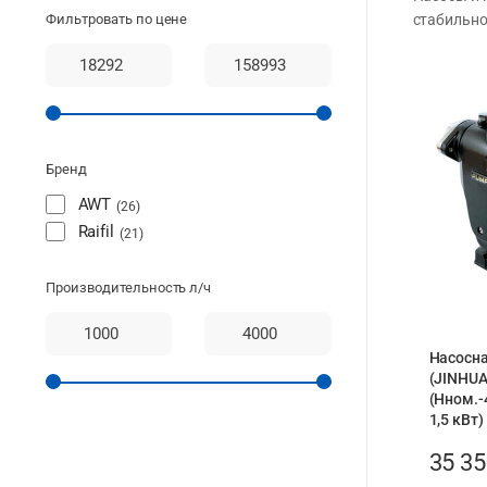
Фильтровать по цене
стабильно
Бренд
AWT
26
Raifil
21
Производительность л/ч
Насосна
(JINHUA
(Hном.-
1,5 кВт)
35 3