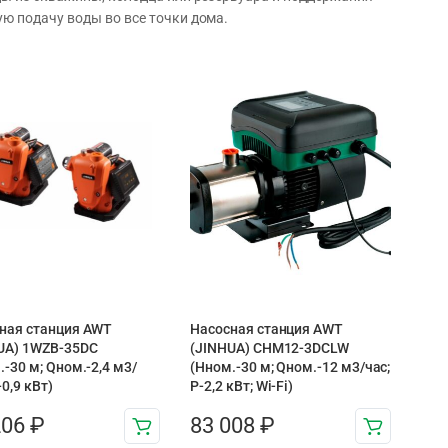
ю подачу воды во все точки дома.
ная станция AWT
Насосная станция AWT
UA) 1WZB-35DC
(JINHUA) CHM12-3DCLW
.-30 м; Qном.-2,4 м3/
(Нном.-30 м; Qном.-12 м3/час;
-0,9 кВт)
Р-2,2 кВт; Wi-Fi)
206
₽
83 008
₽