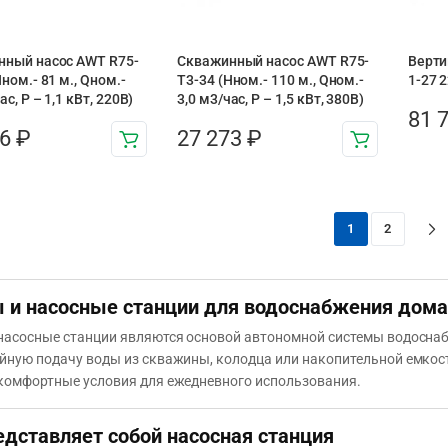
нный насос AWT R75-
Скважинный насос AWT R75-
Верти
ном.- 81 м., Qном.-
T3-34 (Нном.- 110 м., Qном.-
1-27 
ас, Р – 1,1 кВт, 220В)
3,0 м3/час, Р – 1,5 кВт, 380В)
81 
66
₽
27 273
₽
1
2
 и насосные станции для водоснабжения дома
насосные станции являются основой автономной системы водоснаб
йную подачу воды из скважины, колодца или накопительной емкост
комфортные условия для ежедневного использования.
едставляет собой насосная станция