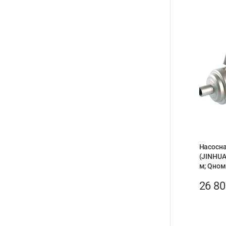
Насосна
(JINHUA
м; Qном.
26 8