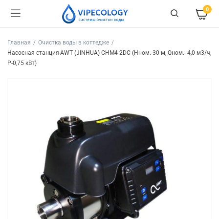
0
Главная
Очистка воды в коттедже
Насосная станция AWT (JINHUA) CHM4-2DC (Hном.-30 м; Qном.- 4,0 м3/ч;
P-0,75 кВт)