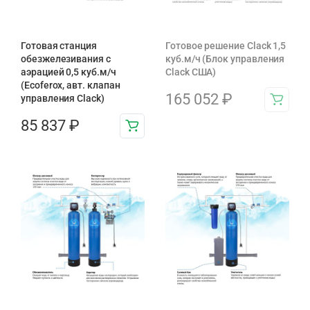
Готовая станция
Готовое решение Clack 1,5
обезжелезивания c
куб.м/ч (Блок управления
аэрацией 0,5 куб.м/ч
Clack США)
(Ecoferox, авт. клапан
165 052
₽
управления Clack)
85 837
₽