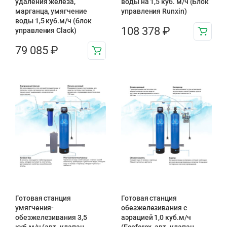
удаления железа,
воды на 1,5 куб. м/ч (Блок
марганца, умягчение
управления Runxin)
воды 1,5 куб.м/ч (блок
108 378
₽
управления Clack)
79 085
₽
Готовая станция
Готовая станция
умягчения-
обезжелезивания c
обезжелезивания 3,5
аэрацией 1,0 куб.м/ч
куб.м/ч (авт. клапан
(Ecoferox, авт. клапан