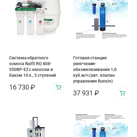
Система обратного
Готовая станция
осмоса Raifil RO 808-
умягчения-
550BP-EZ с насосом и
обезжелезивания 1,0
баком 10 л., 5 ступеней
куб.м/ч (авт. клапан
управления Runxin)
16 730
₽
37 931
₽