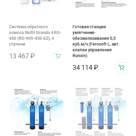
Система обратного
Готовая станция
осмоса Raifil Grando 4 RO-
умягчения-
450 (RO-905-450-EZ), 4
обезжелезивания 0,5
ступени
куб.м/ч (Ferosoft L, авт.
клапан управления
13 467
₽
Runxin)
34 114
₽