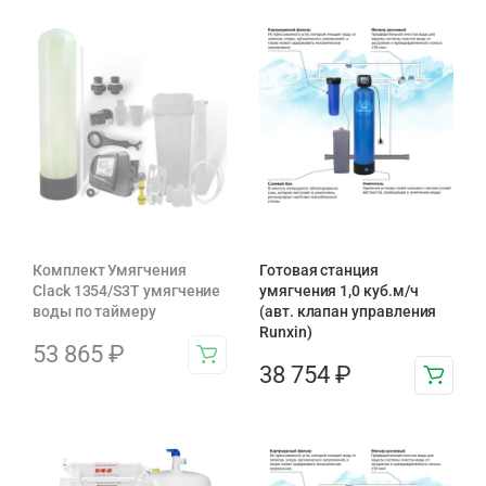
Комплект Умягчения
Готовая станция
Clack 1354/S3T умягчение
умягчения 1,0 куб.м/ч
воды по таймеру
(авт. клапан управления
Runxin)
53 865
₽
38 754
₽