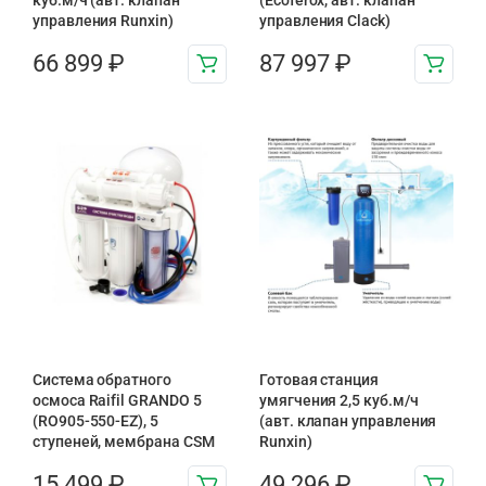
управления Runxin)
управления Clack)
66 899
₽
87 997
₽
Система обратного
Готовая станция
осмоса Raifil GRANDO 5
умягчения 2,5 куб.м/ч
(RO905-550-EZ), 5
(авт. клапан управления
ступеней, мембрана CSM
Runxin)
15 499
₽
49 296
₽