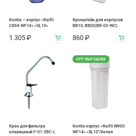
Колба — корпус «Raifil
Кронштейн для корпусов
C894-WF14» «SL10»
BB10, BB20(BR-03-WC)
1 305
₽
860
₽
ОПТ ВЫГОДНЕЕ
Кран для фильтра
Колба корпус «Raifil W905-
клавишный F-01-2BC-L
WF14» «SL10″/белая