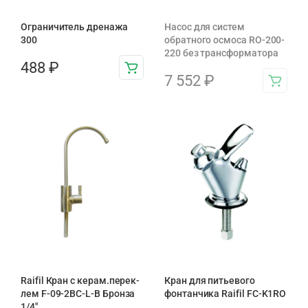
Ограничитель дренажа
Насос для систем
300
обратного осмоса RO-200-
220 без трансформатора
488
₽
7 552
₽
Raifil Кран с керам.перек-
Кран для питьевого
лем F-09-2BC-L-B Бронза
фонтанчика Raifil FC-K1RO
1/4″