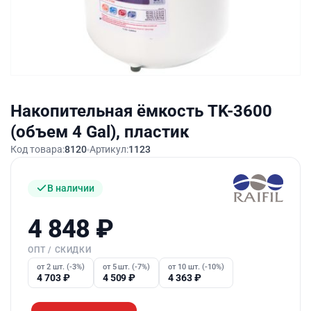
Накопительная ёмкость TK-3600
(объем 4 Gal), пластик
Код товара:
8120
Артикул:
1123
В наличии
4 848
₽
ОПТ / СКИДКИ
от 2 шт. (-3%)
от 5 шт. (-7%)
от 10 шт. (-10%)
4 703
₽
4 509
₽
4 363
₽