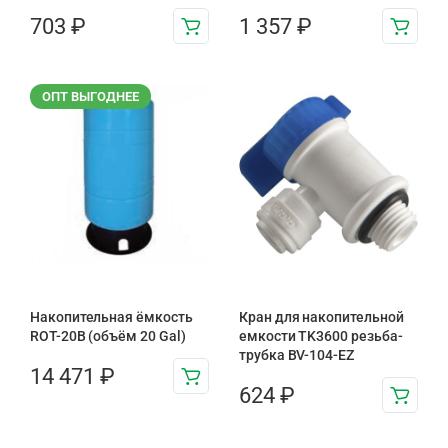
703
₽
1 357
₽
ОПТ ВЫГОДНЕЕ
Накопительная ёмкость
Кран для накопительной
ROT-20B (объём 20 Gal)
емкости TK3600 резьба-
трубка BV-104-EZ
14 471
₽
624
₽