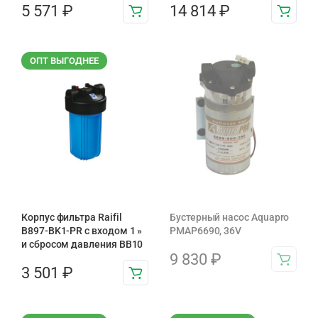
5 571
₽
14 814
₽
ОПТ ВЫГОДНЕЕ
Корпус фильтра Raifil
Бустерный насос Aquapro
B897-BK1-PR с входом 1 »
PMAP6690, 36V
и сбросом давления BB10
9 830
₽
3 501
₽