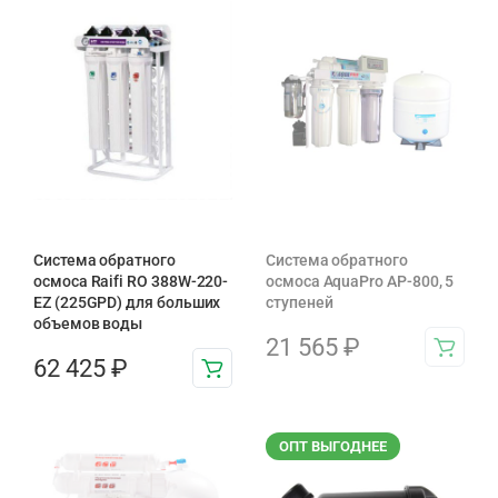
Система обратного
Система обратного
осмоса Raifi RO 388W-220-
осмоса AquaPro AP-800, 5
EZ (225GPD) для больших
ступеней
объемов воды
21 565
₽
62 425
₽
ОПТ ВЫГОДНЕЕ