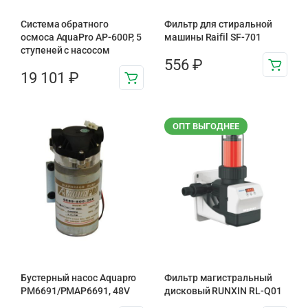
Система обратного
Фильтр для стиральной
осмоса AquaPro AP-600P, 5
машины Raifil SF-701
ступеней с насосом
556
₽
19 101
₽
ОПТ ВЫГОДНЕЕ
Бустерный насос Aquapro
Фильтр магистральный
PM6691/PMAP6691, 48V
дисковый RUNXIN RL-Q01