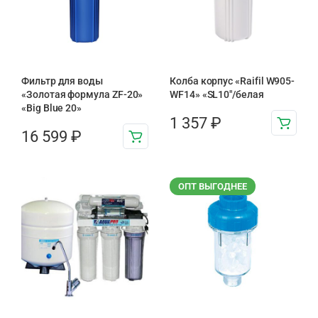
Фильтр для воды
Колба корпус «Raifil W905-
«Золотая формула ZF-20»
WF14» «SL10″/белая
«Big Blue 20»
1 357
₽
16 599
₽
ОПТ ВЫГОДНЕЕ