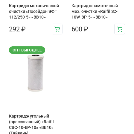
Картридж механической
Картридж намоточный
очистки «Посейдон ЭФГ
мех. очистки «Raifil SC-
112/250-5» «ВВ10»
10W-BP-5» «BB10»
292
₽
600
₽
ОПТ ВЫГОДНЕЕ
Картридж угольный
(прессованный) «Raifil
CBC-10-BP-10» «BB10»
(Тайвань)