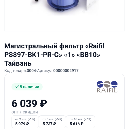
Магистральный фильтр «Raifil
PS897-BK1-PR-С» «1» «BB10»
Тайвань
Код товара:
3004
Артикул:
00000002917
В наличии
6 039
₽
ОПТ / СКИДКИ
от 2 шт. (-1%)
от 5 шт. (-5%)
от 10 шт. (-7%)
5 979
₽
5 737
₽
5 616
₽