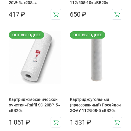
20W-5» «20SL»
112/508-10» «ВВ20»
417
₽
650
₽
ОПТ ВЫГОДНЕЕ
ОПТ ВЫГОДНЕЕ
Картридж механической
Картридж угольный
очистки «Raifil SC-20BP-5»
(прессованный) Посейдон
«BB20»
ЭФАУ 112/508-5 «BB20»
1 051
₽
1 531
₽