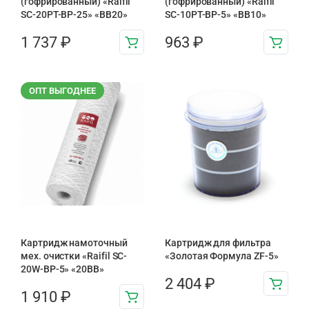
(гофрированный) «Raifil
(гофрированный) «Raifil
SC-20PT-ВР-25» «BB20»
SC-10PT-ВР-5» «BB10»
1 737
₽
963
₽
ОПТ ВЫГОДНЕЕ
Картридж намоточный
Картридж для фильтра
мех. очистки «Raifil SC-
«Золотая Формула ZF-5»
20W-BP-5» «20BB»
2 404
₽
1 910
₽