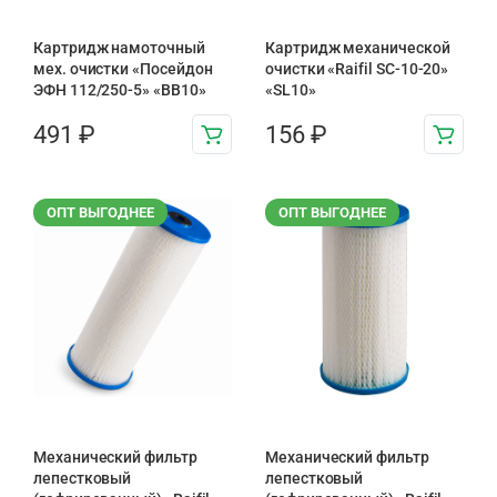
Картридж намоточный
Картридж механической
мех. очистки «Посейдон
очистки «Raifil SC-10-20»
ЭФН 112/250-5» «BB10»
«SL10»
491
₽
156
₽
ОПТ ВЫГОДНЕЕ
ОПТ ВЫГОДНЕЕ
Механический фильтр
Механический фильтр
лепестковый
лепестковый