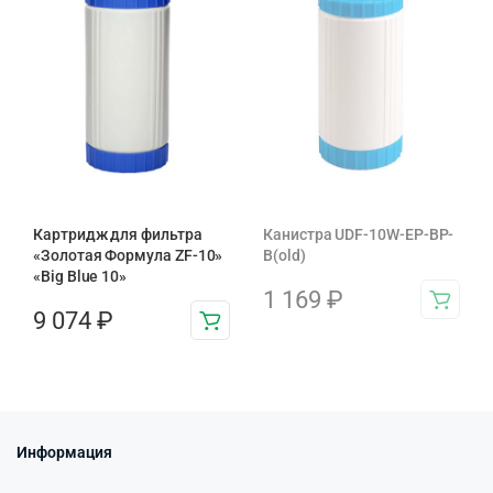
Картридж для фильтра
Канистра UDF-10W-EP-BP-
«Золотая Формула ZF-10»
B(old)
«Big Blue 10»
1 169
₽
9 074
₽
Информация