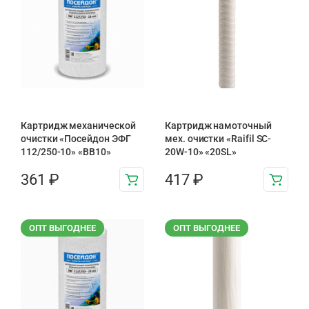
Картридж механической
Картридж намоточный
очистки «Посейдон ЭФГ
мех. очистки «Raifil SC-
112/250-10» «ВВ10»
20W-10» «20SL»
361
₽
417
₽
ОПТ ВЫГОДНЕЕ
ОПТ ВЫГОДНЕЕ