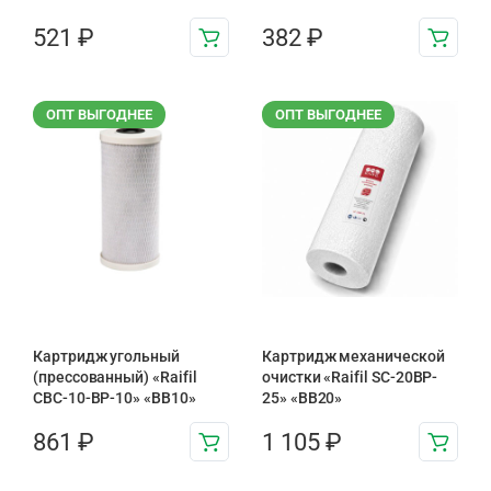
521
₽
382
₽
ОПТ ВЫГОДНЕЕ
ОПТ ВЫГОДНЕЕ
Картридж угольный
Картридж механической
(прессованный) «Raifil
очистки «Raifil SC-20BP-
CBC-10-BP-10» «BB10»
25» «BB20»
861
₽
1 105
₽