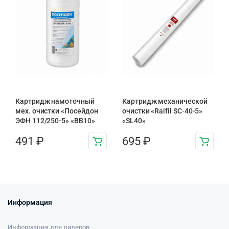
Картридж намоточный
Картридж механической
мех. очистки «Посейдон
очистки «Raifil SC-40-5»
ЭФН 112/250-5» «BB10»
«SL40»
491
₽
695
₽
Информация
Информация для дилеров