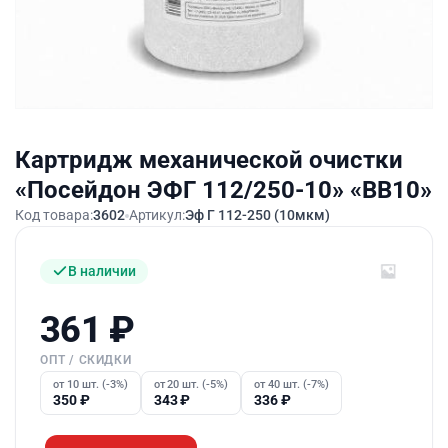
Картридж механической очистки
«Посейдон ЭФГ 112/250-10» «ВВ10»
Код товара:
3602
Артикул:
Эф Г 112-250 (10мкм)
В наличии
361
₽
ОПТ / СКИДКИ
от 10 шт. (-3%)
от 20 шт. (-5%)
от 40 шт. (-7%)
350
₽
343
₽
336
₽