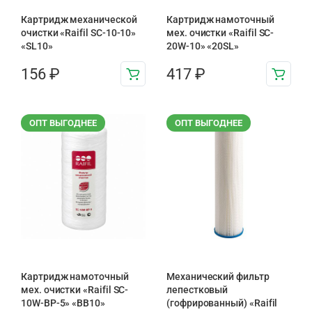
Картридж механической
Картридж намоточный
очистки «Raifil SC-10-10»
мех. очистки «Raifil SC-
«SL10»
20W-10» «20SL»
156
₽
417
₽
ОПТ ВЫГОДНЕЕ
ОПТ ВЫГОДНЕЕ
Картридж намоточный
Механический фильтр
мех. очистки «Raifil SC-
лепестковый
10W-BP-5» «BB10»
(гофрированный) «Raifil