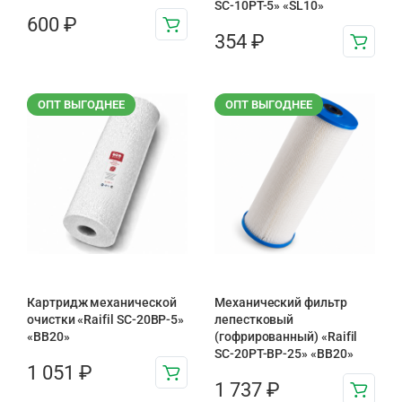
SC-10PT-5» «SL10»
600
₽
354
₽
ОПТ ВЫГОДНЕЕ
ОПТ ВЫГОДНЕЕ
Картридж механической
Механический фильтр
очистки «Raifil SC-20BP-5»
лепестковый
«BB20»
(гофрированный) «Raifil
SC-20PT-ВР-25» «BB20»
1 051
₽
1 737
₽