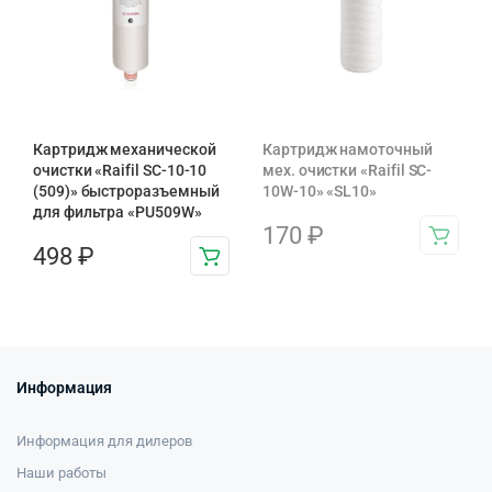
Картридж механической
Картридж намоточный
очистки «Raifil SC-10-10
мех. очистки «Raifil SC-
(509)» быстроразъемный
10W-10» «SL10»
для фильтра «PU509W»
170
₽
498
₽
Информация
Информация для дилеров
Наши работы