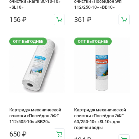
очистки «Raifil SC-10-10»
очистки «Посейдон ЭФГ
«SL10»
112/250-10» «ВВ10»
156
₽
361
₽
ОПТ ВЫГОДНЕЕ
ОПТ ВЫГОДНЕЕ
Картридж механической
Картридж механической
очистки «Посейдон ЭФГ
очистки «Посейдон ЭФГ
112/508-10» «ВВ20»
63/250-10» «SL10» для
горячей воды
650
₽