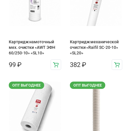
Картридж намоточный
Картридж механической
мех. очистки «AWT ЭФН
очистки «Raifil SC-20-10»
60/250-10» «SL10»
«SL20»
99
₽
382
₽
ОПТ ВЫГОДНЕЕ
ОПТ ВЫГОДНЕЕ