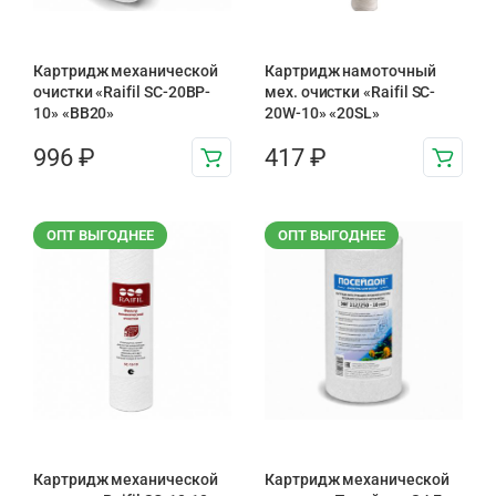
Картридж механической
Картридж намоточный
очистки «Raifil SC-20BP-
мех. очистки «Raifil SC-
10» «BB20»
20W-10» «20SL»
996
₽
417
₽
ОПТ ВЫГОДНЕЕ
ОПТ ВЫГОДНЕЕ
Картридж механической
Картридж механической