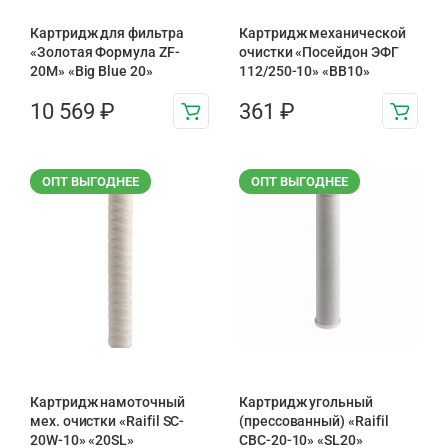
Картридж для фильтра
Картридж механической
«Золотая Формула ZF-
очистки «Посейдон ЭФГ
20М» «Big Blue 20»
112/250-10» «ВВ10»
10 569
₽
361
₽
ОПТ ВЫГОДНЕЕ
ОПТ ВЫГОДНЕЕ
Картридж намоточный
Картридж угольный
мех. очистки «Raifil SC-
(прессованный) «Raifil
20W-10» «20SL»
CBC-20-10» «SL20»