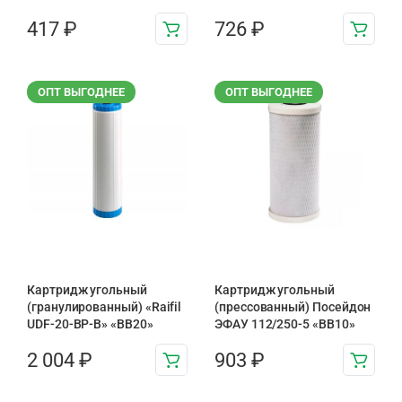
417
₽
726
₽
ОПТ ВЫГОДНЕЕ
ОПТ ВЫГОДНЕЕ
Картридж угольный
Картридж угольный
(гранулированный) «Raifil
(прессованный) Посейдон
UDF-20-BP-B» «BB20»
ЭФАУ 112/250-5 «BB10»
2 004
₽
903
₽