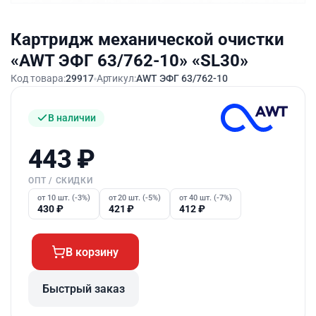
Картридж механической очистки
«AWT ЭФГ 63/762-10» «SL30»
Код товара:
29917
Артикул:
AWT ЭФГ 63/762-10
В наличии
443
₽
ОПТ / СКИДКИ
от 10 шт. (-3%)
от 20 шт. (-5%)
от 40 шт. (-7%)
430
₽
421
₽
412
₽
В корзину
Быстрый заказ