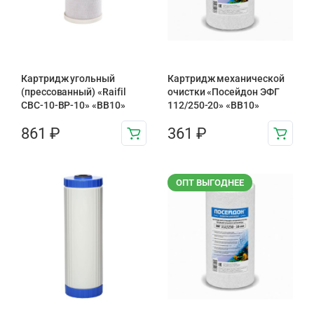
Картридж угольный
Картридж механической
(прессованный) «Raifil
очистки «Посейдон ЭФГ
CBC-10-BP-10» «BB10»
112/250-20» «ВВ10»
861
₽
361
₽
ОПТ ВЫГОДНЕЕ