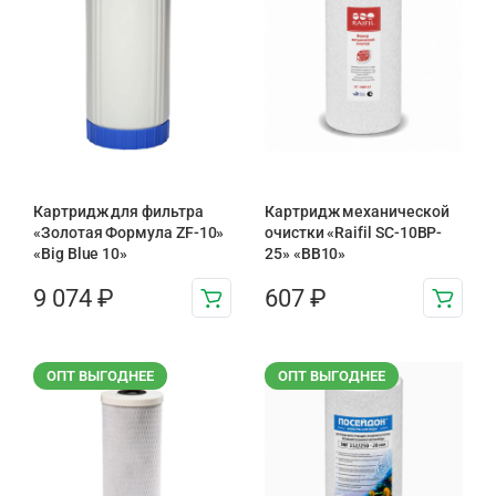
Картридж для фильтра
Картридж механической
«Золотая Формула ZF-10»
очистки «Raifil SC-10BP-
«Big Blue 10»
25» «BB10»
9 074
₽
607
₽
ОПТ ВЫГОДНЕЕ
ОПТ ВЫГОДНЕЕ