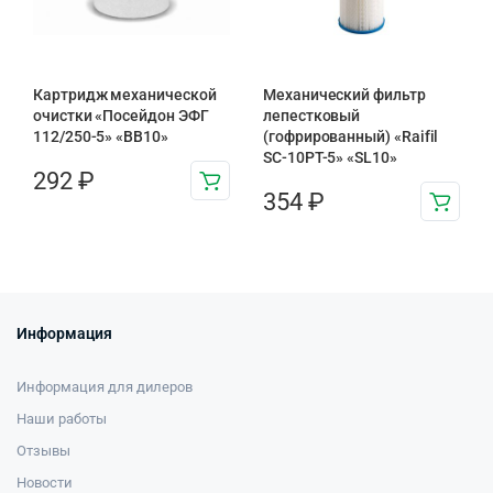
Картридж механической
Механический фильтр
очистки «Посейдон ЭФГ
лепестковый
112/250-5» «ВВ10»
(гофрированный) «Raifil
SC-10PT-5» «SL10»
292
₽
354
₽
Информация
Информация для дилеров
Наши работы
Отзывы
Новости