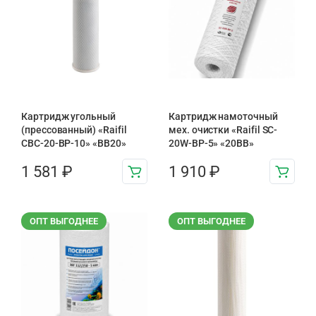
Картридж угольный
Картридж намоточный
(прессованный) «Raifil
мех. очистки «Raifil SC-
CBC-20-BP-10» «BB20»
20W-BP-5» «20BB»
1 581
₽
1 910
₽
ОПТ ВЫГОДНЕЕ
ОПТ ВЫГОДНЕЕ