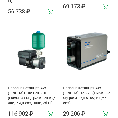
Fi)
69 173
₽
56 738
₽
Насосная станция AWT
Насосная станция AWT
(JINHUA) CHMT20-3DC
(JINHUA) H2-32E (Hном.-32
(Нном.-43 м., Qном.-20 м3/
м; Qном.- 2,0 м3/ч; P-0,55
час, Р-4,0 кВт, 380В, Wi-Fi)
кВт)
116 902
₽
29 206
₽