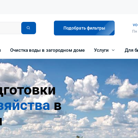
vo
Подобрать фильтры
Пн 
и
Очистка воды в загородном доме
Услуги
Для б
дготовки
зяйства
в
и