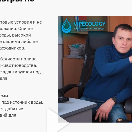
товые условия и не
ования. Они не
воды, высокой
е система либо не
расходников.
бенности полива,
 животноводства.
е адаптируются под
 для
темы
 под источник воды,
ет добиться
вий для