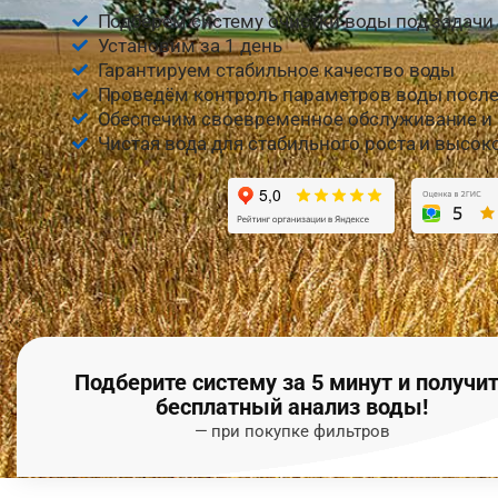
Подберём систему очистки воды под задачи
Установим за 1 день
Гарантируем стабильное качество воды
Проведём контроль параметров воды после
Обеспечим своевременное обслуживание и 
Чистая вода для стабильного роста и высо
Подберите систему за 5 минут и получи
бесплатный анализ воды!
— при покупке фильтров