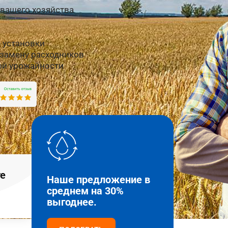
 вашего хозяйства
 установки
замену расходников
кой урожайности
те
Наше предложение в
среднем на 30%
выгоднее.