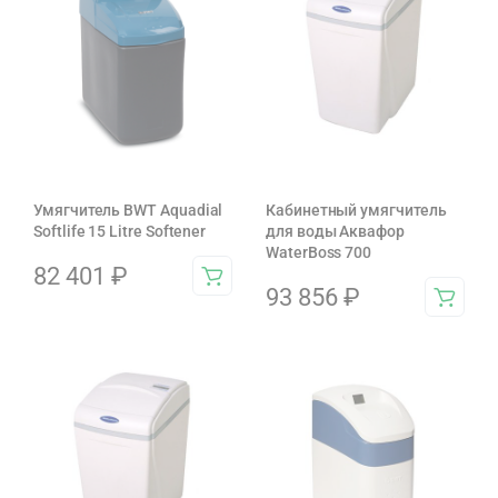
Умягчитель BWT Aquadial
Кабинетный умягчитель
Softlife 15 Litre Softener
для воды Аквафор
WaterBoss 700
82 401
₽
93 856
₽