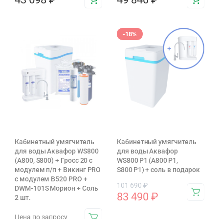
-18%
Кабинетный умягчитель
Кабинетный умягчитель
для воды Аквафор WS800
для воды Аквафор
(А800, S800) + Гросс 20 с
WS800 P1 (А800 P1,
модулем п/п + Викинг PRO
S800 P1) + соль в подарок
с модулем В520 PRO +
101 690
₽
DWM-101S Морион + Соль
83 490
₽
2 шт.
Цена по запросу