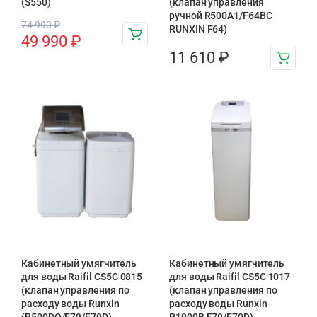
(S550)
(клапан управления
ручной R500A1/F64BC
74 990
₽
RUNXIN F64)
49 990
₽
11 610
₽
Кабинетный умягчитель
Кабинетный умягчитель
для воды Raifil СS5C 0815
для воды Raifil СS5C 1017
(клапан управления по
(клапан управления по
расходу воды Runxin
расходу воды Runxin