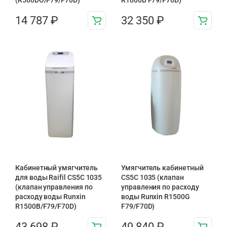
(R500DO/F79/F70D)
R1000B F79/F70D)
14 787
₽
32 350
₽
Кабинетный умягчитель
Умягчитель кабинетный
для воды Raifil СS5C 1035
СS5C 1035 (клапан
(клапан управления по
управления по расходу
расходу воды Runxin
воды Runxin R1500G
R1500B/F79/F70D)
F79/F70D)
43 698
₽
49 840
₽