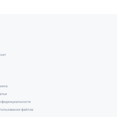
инет
амена
атьи
онфиденциальности
пользования файлов