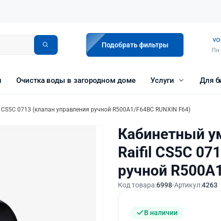
vo
Подобрать фильтры
Пн 
и
Очистка воды в загородном доме
Услуги
Для б
l СS5C 0713 (клапан управления ручной R500A1/F64BC RUNXIN F64)
Кабинетный у
Raifil СS5C 07
ручной R500A1
Код товара:
6998
Артикул:
4263
В наличии