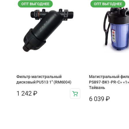
ОПТ ВЫГОДНЕЕ
ОПТ ВЫГОДНЕЕ
Фильтр магистральный
Магистральный фильт
дисковый PU513 1″ (RM6004)
PS897-BK1-PR-С» «1»
Тайвань
1 242
₽
6 039
₽