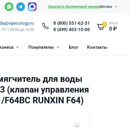
Заказать бесплатный звонок
Москва
da@vipecology.ru
8 (800) 551-62-31
Итого
0
0
₽
8 (499) 403-10-00
- Пт: с 09:00 до 18:00
изнеса
Покупателю
Блог
Контакты
мягчитель для воды
13 (клапан управления
/F64BC RUNXIN F64)