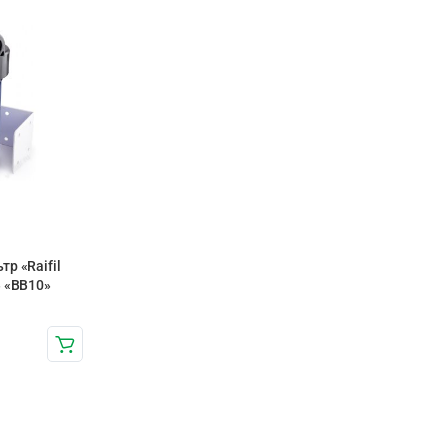
р «Raifil
 «BB10»