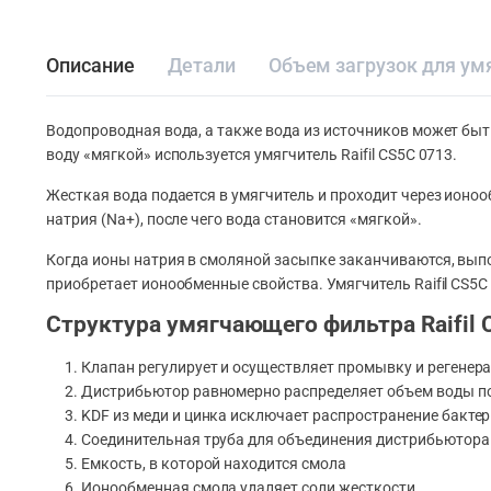
Описание
Детали
Объем загрузок для ум
Водопроводная вода, а также вода из источников может быт
воду «мягкой» используется умягчитель Raifil СS5C 0713.
Жесткая вода подается в умягчитель и проходит через ионо
натрия (Na+), после чего вода становится «мягкой».
Когда ионы натрия в смоляной засыпке заканчиваются, выпо
приобретает ионообменные свойства. Умягчитель Raifil СS5
Структура умягчающего фильтра Raifil 
Клапан регулирует и осуществляет промывку и регенер
Дистрибьютор равномерно распределяет объем воды по
KDF из меди и цинка исключает распространение бактер
Соединительная труба для объединения дистрибьютора
Емкость, в которой находится смола
Ионообменная смола удаляет соли жесткости