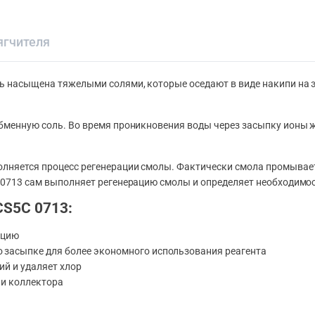
ягчителя
ь насыщена тяжелыми солями, которые оседают в виде накипи на э
обменную соль. Во время проникновения воды через засыпку ионы
лняется процесс регенерации смолы. Фактически смола промываетс
C 0713 сам выполняет регенерацию смолы и определяет необходимос
СS5C 0713:
ацию
 засыпке для более экономного использования реагента
ий и удаляет хлор
 и коллектора