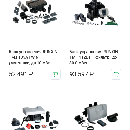
Блок управления RUNXIN
Блок управления RUNXIN
TM.F135A TWIN —
ТМ.F112B1 — фильтр., до
умягчение, до 10 м3/ч
30.0 м3/ч
52 491
₽
93 597
₽