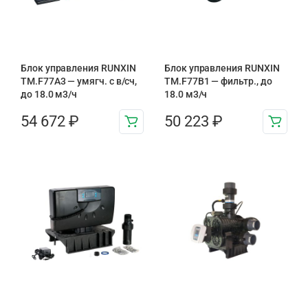
Блок управления RUNXIN
Блок управления RUNXIN
ТМ.F77A3 — умягч. с в/сч,
ТМ.F77B1 — фильтр., до
до 18.0 м3/ч
18.0 м3/ч
54 672
₽
50 223
₽