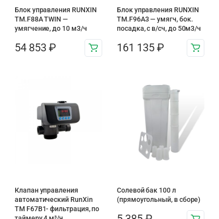
Блок управления RUNXIN
Блок управления RUNXIN
ТМ.F88A TWIN —
ТМ.F96A3 — умягч, бок.
умягчение, до 10 м3/ч
посадка, с в/сч, до 50м3/ч
54 853
₽
161 135
₽
Клапан управления
Солевой бак 100 л
автоматический RunXin
(прямоугольный, в сборе)
TM F67В1- фильтрация, по
5 385
₽
таймеру 4 м³/ч