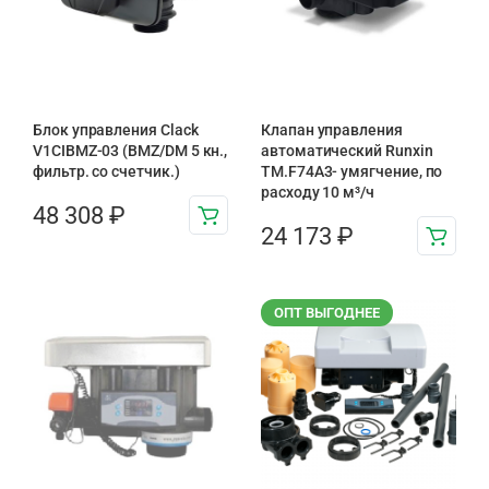
Блок управления Clack
Клапан управления
V1CIBMZ-03 (BMZ/DM 5 кн.,
автоматический Runxin
фильтр. со счетчик.)
TM.F74A3- умягчение, по
расходу 10 м³/ч
48 308
₽
24 173
₽
ОПТ ВЫГОДНЕЕ