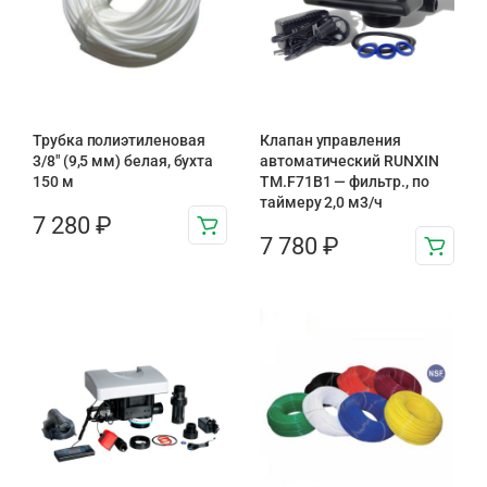
Трубка полиэтиленовая
Клапан управления
3/8″ (9,5 мм) белая, бухта
автоматический RUNXIN
150 м
TM.F71B1 — фильтр., по
таймеру 2,0 м3/ч
7 280
₽
7 780
₽