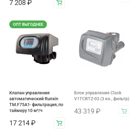
7 208
₽
ОПТ ВЫГОДНЕЕ
Клапан управления
Блок управления Clack
автоматический Runxin
V1TCBTZ-03 (3 кн., фильтр)
TM.F75A1- фильтрация, по
43 319
₽
таймеру 10 м³/ч
17 214
₽