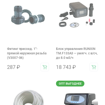
Фитинг присоед. 1"-
Блок управления RUNXIN
прямой наружная резьба
ТМ.F133A3 — умягч. с в/сч,
(V3007-06)
до 8.0 м3/ч
287
₽
18 743
₽
ОПТ ВЫГОДНЕЕ