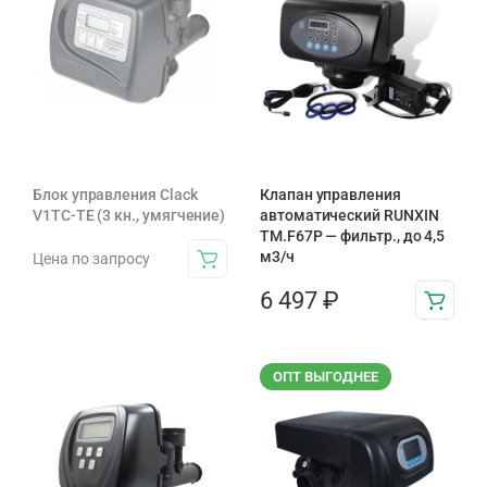
Блок управления Clack
Клапан управления
V1TC-TE (3 кн., умягчение)
автоматический RUNXIN
TM.F67P — фильтр., до 4,5
м3/ч
Цена по запросу
6 497
₽
ОПТ ВЫГОДНЕЕ