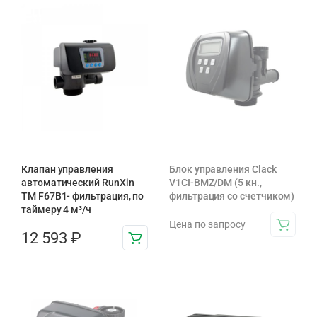
Клапан управления
Блок управления Clack
автоматический RunXin
V1CI-BMZ/DM (5 кн.,
TM F67В1- фильтрация, по
фильтрация со счетчиком)
таймеру 4 м³/ч
Цена по запросу
12 593
₽