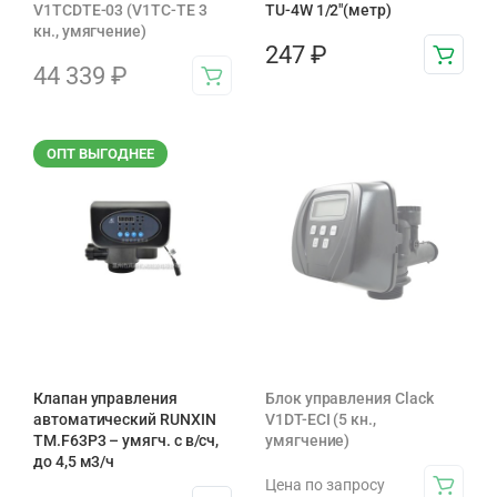
V1TCDTE-03 (V1TC-TE 3
TU-4W 1/2″(метр)
кн., умягчение)
247
₽
44 339
₽
ОПТ ВЫГОДНЕЕ
Клапан управления
Блок управления Clack
автоматический RUNXIN
V1DT-ECI (5 кн.,
TM.F63P3 – умягч. с в/сч,
умягчение)
до 4,5 м3/ч
Цена по запросу